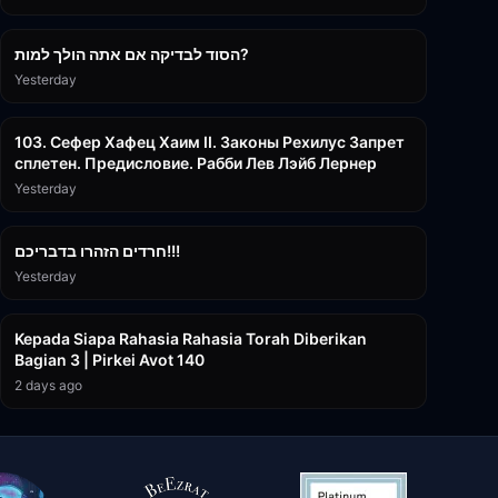
30:38
הסוד לבדיקה אם אתה הולך למות?
Yesterday
43:26
103. Сефер Хафец Хаим II. Законы Рехилус Запрет
сплетен. Предисловие. Рабби Лев Лэйб Лернер
Yesterday
1:39:55
חרדים הזהרו בדבריכם!!!
Yesterday
3:08:35
Kepada Siapa Rahasia Rahasia Torah Diberikan
Bagian 3 | Pirkei Avot 140
2 days ago