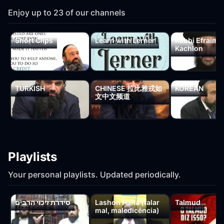
Enjoy up to
23
of our channels
Short Clips
Learn with Lerner
Rabbi Efraim
Kachlon
TURKISH
CHINESE 拉比雅戎如
KOREAN
文中文频道
Playlists
Your personal playlists. Updated periodically.
סידרת זיכוי הרבים
Lashon HaRa (falar
Talmud
mal, maledicência)