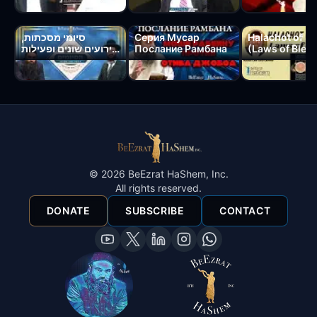
סיומי מסכתות,
Серия Мусар
Halachot of B
אירועים שונים ופעילות
Послание Рамбана
(Laws of Bles
ארגון בעזרת השם
©
2026
BeEzrat HaShem, Inc.
All rights reserved.
DONATE
SUBSCRIBE
CONTACT