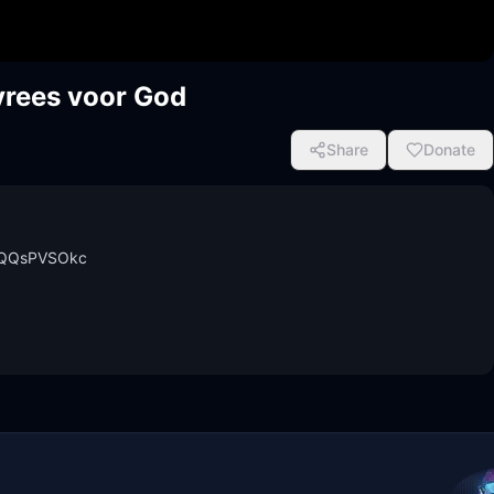
rees voor God
Share
Donate