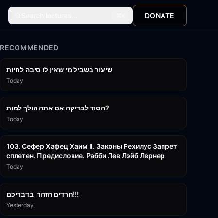
Search lectures...
DONATE
⌘
K
RECOMMENDED
15:56
שיעור בשביל מי שאין לו סיבה לחיות
Today
30:38
הסוד לבדיקה אם אתה הולך למות?
Today
43:26
103. Сефер Хафец Хаим II. Законы Рехилус Запрет
сплетен. Предисловие. Рабби Лев Лэйб Лернер
Today
1:39:55
חרדים הזהרו בדבריכם!!!
Yesterday
32:50