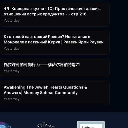
𝟰𝟵. Кошерная кухня - (С) Практические галахи в
отношении острых продуктов - - стр.216
Yesterday
11:21
Кто такой настоящий Раввин? Испытание в
Монреале и истинный Кирув | Раввин Ярон Реувен
Yesterday
2:36:57
托拉许可的可鄙行为——穆萨尔阿伯特篇71
Yesterday
3:00:41
Awakening The Jewish Hearts Questions &
Answers| Monsey Satmar Community
Yesterday