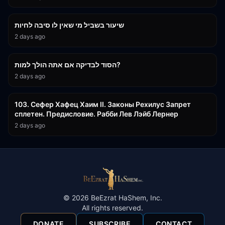
15:56
שיעור בשביל מי שאין לו סיבה לחיות
2 days ago
30:38
הסוד לבדיקה אם אתה הולך למות?
2 days ago
43:26
103. Сефер Хафец Хаим II. Законы Рехилус Запрет
сплетен. Предисловие. Рабби Лев Лэйб Лернер
2 days ago
©
2026
BeEzrat HaShem, Inc.
All rights reserved.
DONATE
SUBSCRIBE
CONTACT