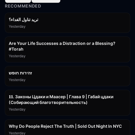
RECOMMENDED
تريد تناول الغداء؟
Yesterday
15:01
Are Your Life Successes a Distraction or a Blessing?
#Torah
Yesterday
42:59
זהירות חופש
Yesterday
45:55
𝟏𝟏. Законы Цдаки и Маасер | Глава 9 | Габай цдаки
(Собирающий благотворительность)
Yesterday
3:09:15
Why Do People Reject The Truth | Sold Out Night In NYC
Yesterday