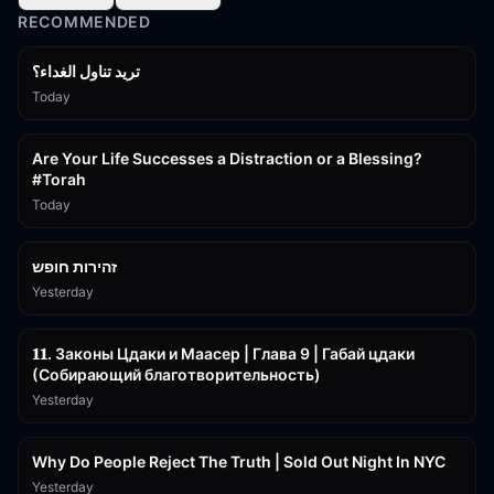
RECOMMENDED
تريد تناول الغداء؟
Today
15:01
Are Your Life Successes a Distraction or a Blessing?
#Torah
Today
42:59
זהירות חופש
Yesterday
45:55
𝟏𝟏. Законы Цдаки и Маасер | Глава 9 | Габай цдаки
(Собирающий благотворительность)
Yesterday
3:09:15
Why Do People Reject The Truth | Sold Out Night In NYC
Yesterday