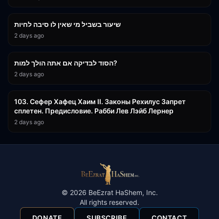
15:56
שיעור בשביל מי שאין לו סיבה לחיות
2 days ago
30:38
הסוד לבדיקה אם אתה הולך למות?
2 days ago
43:26
103. Сефер Хафец Хаим II. Законы Рехилус Запрет
сплетен. Предисловие. Рабби Лев Лэйб Лернер
2 days ago
©
2026
BeEzrat HaShem, Inc.
All rights reserved.
DONATE
SUBSCRIBE
CONTACT