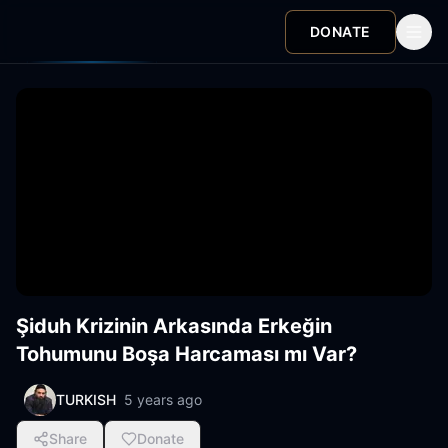
DONATE
Şiduh Krizinin Arkasında Erkeğin
Tohumunu Boşa Harcaması mı Var?
TURKISH
5 years ago
Share
Donate