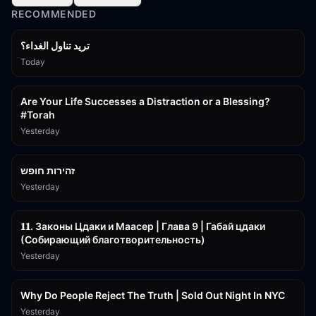
RECOMMENDED
تريد تناول الغداء؟
Today
15:01
Are Your Life Successes a Distraction or a Blessing?
#Torah
Yesterday
42:59
זהירות חופש
Yesterday
45:55
𝟏𝟏. Законы Цдаки и Маасер | Глава 9 | Габай цдаки
(Собирающий благотворительность)
Yesterday
3:09:15
Why Do People Reject The Truth | Sold Out Night In NYC
Yesterday