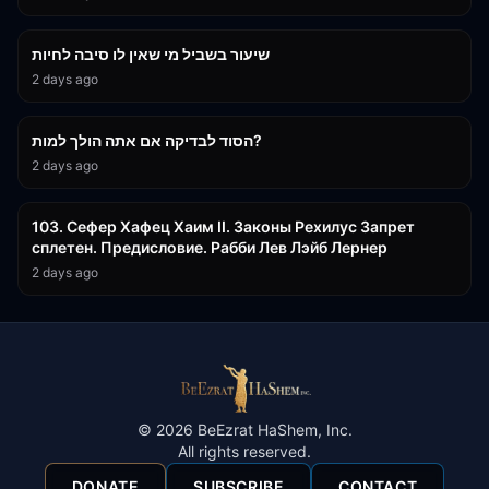
15:56
שיעור בשביל מי שאין לו סיבה לחיות
2 days ago
30:38
הסוד לבדיקה אם אתה הולך למות?
2 days ago
43:26
103. Сефер Хафец Хаим II. Законы Рехилус Запрет
сплетен. Предисловие. Рабби Лев Лэйб Лернер
2 days ago
©
2026
BeEzrat HaShem, Inc.
All rights reserved.
DONATE
SUBSCRIBE
CONTACT