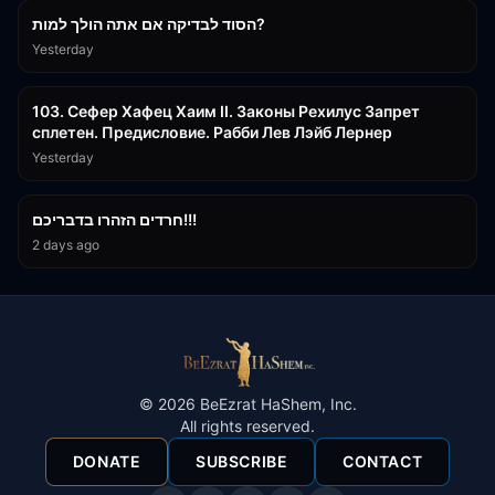
הסוד לבדיקה אם אתה הולך למות?
Yesterday
43:26
103. Сефер Хафец Хаим II. Законы Рехилус Запрет
сплетен. Предисловие. Рабби Лев Лэйб Лернер
Yesterday
1:39:55
חרדים הזהרו בדבריכם!!!
2 days ago
©
2026
BeEzrat HaShem, Inc.
All rights reserved.
DONATE
SUBSCRIBE
CONTACT