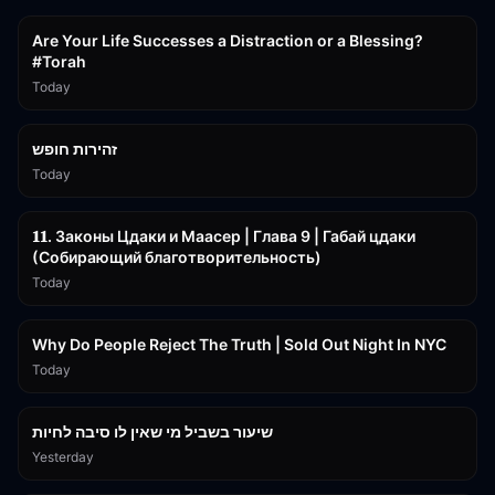
Are Your Life Successes a Distraction or a Blessing?
#Torah
Today
42:59
זהירות חופש
Today
45:55
𝟏𝟏. Законы Цдаки и Маасер | Глава 9 | Габай цдаки
(Собирающий благотворительность)
Today
3:09:15
Why Do People Reject The Truth | Sold Out Night In NYC
Today
15:56
שיעור בשביל מי שאין לו סיבה לחיות
Yesterday
30:38