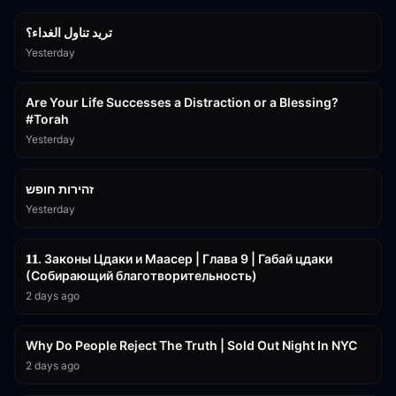
تريد تناول الغداء؟
Yesterday
15:01
Are Your Life Successes a Distraction or a Blessing?
#Torah
Yesterday
42:59
זהירות חופש
Yesterday
45:55
𝟏𝟏. Законы Цдаки и Маасер | Глава 9 | Габай цдаки
(Собирающий благотворительность)
2 days ago
3:09:15
Why Do People Reject The Truth | Sold Out Night In NYC
2 days ago
15:56