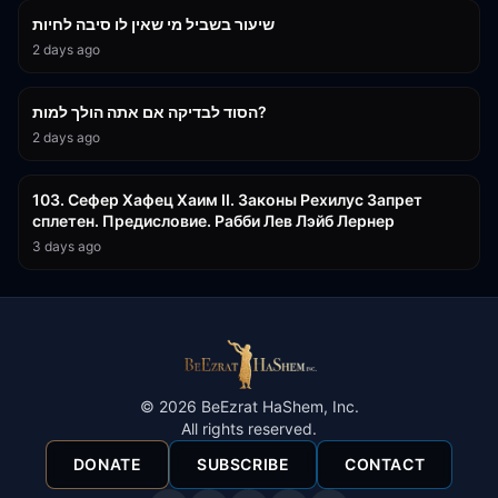
שיעור בשביל מי שאין לו סיבה לחיות
2 days ago
30:38
הסוד לבדיקה אם אתה הולך למות?
2 days ago
43:26
103. Сефер Хафец Хаим II. Законы Рехилус Запрет
сплетен. Предисловие. Рабби Лев Лэйб Лернер
3 days ago
©
2026
BeEzrat HaShem, Inc.
All rights reserved.
DONATE
SUBSCRIBE
CONTACT