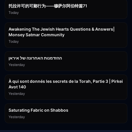
托拉许可的可鄙行为——穆萨尔阿伯特篇71
Today
3:00:41
Awakening The Jewish Hearts Questions & Answers|
Monsey Satmar Community
Today
1:06:01
ההזדמנות האחרונה של איראן
Yesterday
3:08:33
À qui sont donnés les secrets de la Torah, Partie 3 | Pirkei
Avot 140
Yesterday
19:59
Saturating Fabric on Shabbos
Yesterday