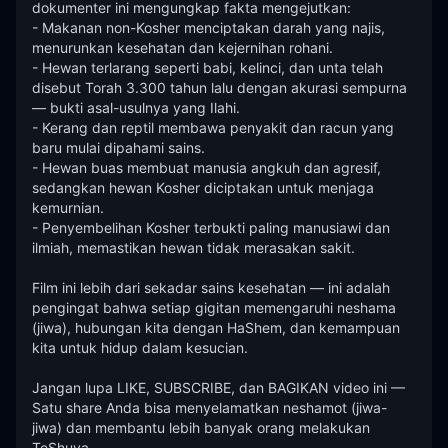
dokumenter ini mengungkap fakta mengejutkan:

- Makanan non-Kosher menciptakan darah yang najis, 
menurunkan kesehatan dan kejernihan rohani.

- Hewan terlarang seperti babi, kelinci, dan unta telah 
disebut Torah 3.300 tahun lalu dengan akurasi sempurna 
— bukti asal-usulnya yang Ilahi.

- Kerang dan reptil membawa penyakit dan racun yang 
baru mulai dipahami sains.

- Hewan buas membuat manusia angkuh dan agresif, 
sedangkan hewan Kosher diciptakan untuk menjaga 
kemurnian.

- Penyembelihan Kosher terbukti paling manusiawi dan 
ilmiah, memastikan hewan tidak merasakan sakit.

Film ini lebih dari sekadar sains kesehatan — ini adalah 
pengingat bahwa setiap gigitan memengaruhi neshama 
(jiwa), hubungan kita dengan HaShem, dan kemampuan 
kita untuk hidup dalam kesucian.

Jangan lupa LIKE, SUBSCRIBE, dan BAGIKAN video ini — 
Satu share Anda bisa menyelamatkan neshamot (jiwa-
jiwa) dan membantu lebih banyak orang melakukan 
TeShuva.
