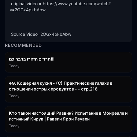
 original video = https://www.youtube.com/watch?
v=2OGx4pkbAbw 

 Source Video=2OGx4pkbAbw
RECOMMENDED
1:39:55
חרדים הזהרו בדבריכם!!!
Today
32:50
𝟰𝟵. Кошерная кухня - (С) Практические галахи в
отношении острых продуктов - - стр.216
Today
11:21
Кто такой настоящий Раввин? Испытание в Монреале и
истинный Кирув | Раввин Ярон Реувен
Today
2:36:57