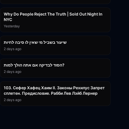
3:09:15
Why Do People Reject The Truth | Sold Out Night In
NYC
Yesterday
15:56
שיעור בשביל מי שאין לו סיבה לחיות
2 days ago
30:38
הסוד לבדיקה אם אתה הולך למות?
2 days ago
43:26
103. Сефер Хафец Хаим II. Законы Рехилус Запрет
сплетен. Предисловие. Рабби Лев Лэйб Лернер
2 days ago