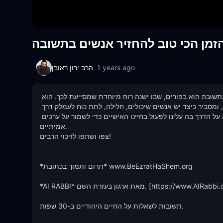
1 years ago
הרב ירון ראובן
בסרטון הרב ירון ראובן שליט"א מסביר מדוע הזמן הכי טוב להחזיר אנשים בתשובה הוא בפורים, שבו ישנה רוח מיוחדת שמסייעת לכך. הוא 
גם מדבר על החשיבות הגדולה להיות ישרים בעסקים ובמעשים יומיומיים, ומסביר כיצד יש אנשים שיכולים, חלילה, לתת כוח לעמלק דרך 
מעשים לא כשרים. הסרטון מציע תובנות חכמות ומעוררות השראה על הדרך בה עלינו לפעול בחיינו האישיים כדי לשמור על ערכים 
אמיתיים.  

צפו ושתפו לזיכוי הרבים!  

*תרום ותמוך בכתובת* www.BeEzratHaShem.org

*AI RABBI* מאת ארגון בעזרת השם. [https://www.AIRabbi.org](https://www.AIRabbi.org)

תשובות לשאלות על החיים היהודיים ב-30 שפות.
