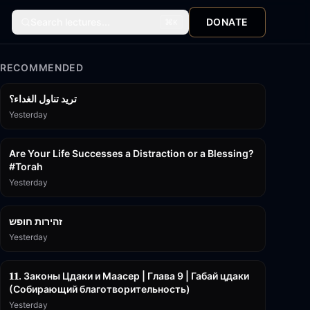
Search lectures...
DONATE
⌘
K
RECOMMENDED
تريد تناول الغداء؟
Yesterday
15:01
Are Your Life Successes a Distraction or a Blessing?
#Torah
Yesterday
42:59
זהירות חופש
Yesterday
45:55
𝟏𝟏. Законы Цдаки и Маасер | Глава 9 | Габай цдаки
(Собирающий благотворительность)
Yesterday