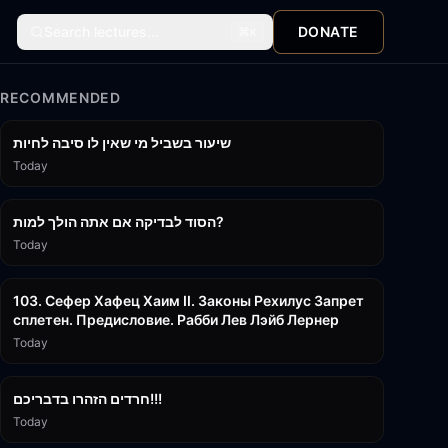
Search lectures...
DONATE
⌘
K
RECOMMENDED
15:56
שיעור בשביל מי שאין לו סיבה לחיות
Today
30:38
הסוד לבדיקה אם אתה הולך למות?
Today
43:26
103. Сефер Хафец Хаим II. Законы Рехилус Запрет
сплетен. Предисловие. Рабби Лев Лэйб Лернер
Today
1:39:55
חרדים הזהרו בדבריכם!!!
Today
32:50