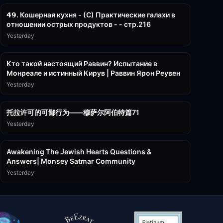
𝟰𝟵. Кошерная кухня - (С) Практические галахи в
отношении острых продуктов - - стр.216
Yesterday
11:21
Кто такой настоящий Раввин? Испытание в
Монреале и истинный Кирув | Раввин Ярон Реувен
Yesterday
2:36:57
托拉许可的可鄙行为——穆萨尔阿伯特篇71
Yesterday
3:00:41
Awakening The Jewish Hearts Questions &
Answers| Monsey Satmar Community
Yesterday