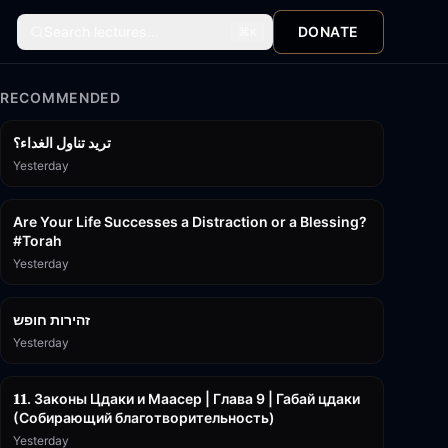
Search lectures...
DONATE
⌘
K
RECOMMENDED
تريد تناول الغداء؟
Yesterday
15:01
Are Your Life Successes a Distraction or a Blessing?
#Torah
Yesterday
42:59
זהירות חופש
Yesterday
45:55
𝟏𝟏. Законы Цдаки и Маасер | Глава 9 | Габай цдаки
(Собирающий благотворительность)
Yesterday