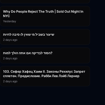
3:09:15
Why Do People Reject The Truth | Sold Out Night In
NYC
Yesterday
15:56
שיעור בשביל מי שאין לו סיבה לחיות
2 days ago
30:38
הסוד לבדיקה אם אתה הולך למות?
2 days ago
43:26
103. Сефер Хафец Хаим II. Законы Рехилус Запрет
сплетен. Предисловие. Рабби Лев Лэйб Лернер
2 days ago