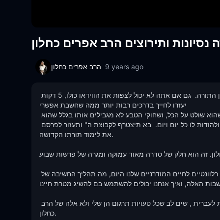
 נסיונות ותירוצים הרב אפרים כחלון
9 years ago
הרב אפרים כחלון
צפה בסרטון הווידאו, ואתה יכול ללמוד את הסיפורים, הלקחים, והסודות מן התורה.  גם אם אתה לא יכול לצפות את הווידאו כולו, 5 דקות 
יעזרו לחייך בדרכים רבות יותר ממה שחשבת אפשרי

בנוסף להבאת הגאולה לעם ישראל מהעבדות במצרים, ה" גם הראה לנו שהוא שולט על הכל, ושחוקי הטבע לא מגבילים אותו בגלל שהוא 
יצרם.  הקדוש ברוך הוא מעל לכל דבר, ואנחנו חייבים לחשוב ולזכור את זה ולהודות לו כל יום ויום.  בא תיצטרף לקבוצת ה" ותעזור לפרסם 
את לימוד תורתו הקדושה.  

לון. זה הוא חלק של סדרה מאוד עמוקה ומגרה של פרשות שבוע 
מטרתו של הרב כחלון כאן היא ללמד איך את הלקחים מן התורה הם רלוונטיים לחיים המודרניים שלנו היום, מה תהליך החשיבה של 
חשבות האלה, ואיך אנחנו יכולים להשתמש בם להשיג מטרת חיינו. 
הערה: במאמץ שלי לתרגם את התיאור של שיעור התורה הזה מאנגלית לעברית , שים לב שכל טעויות תרגום הן שלי ולא אלה של הרב 
כחלון.