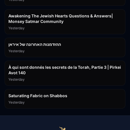
3:00:41
Awakening The Jewish Hearts Questions & Answers|
Monsey Satmar Community
Yesterday
1:06:01
ההזדמנות האחרונה של איראן
Yesterday
3:08:33
À qui sont donnés les secrets de la Torah, Partie 3 | Pirkei
Avot 140
Yesterday
19:59
Saturating Fabric on Shabbos
Yesterday