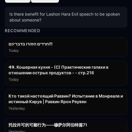
Is there benefit for Lashon Hara Evil speech to be spoken 
about someone?
RECOMMENDED
1:39:55
חרדים הזהרו בדבריכם!!!
Today
32:50
𝟰𝟵. Кошерная кухня - (С) Практические галахи в
отношении острых продуктов - - стр.216
Today
11:21
Кто такой настоящий Раввин? Испытание в Монреале и
истинный Кирув | Раввин Ярон Реувен
Yesterday
2:36:57
托拉许可的可鄙行为——穆萨尔阿伯特篇71
Yesterday