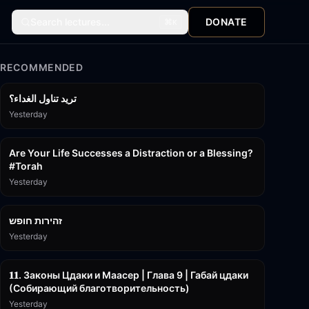
Search lectures...
DONATE
⌘
K
RECOMMENDED
تريد تناول الغداء؟
Yesterday
15:01
Are Your Life Successes a Distraction or a Blessing?
#Torah
Yesterday
42:59
זהירות חופש
Yesterday
45:55
𝟏𝟏. Законы Цдаки и Маасер | Глава 9 | Габай цдаки
(Собирающий благотворительность)
Yesterday