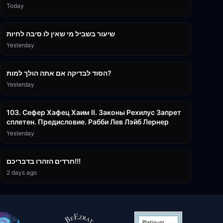
Today
15:56
שיעור בשביל מי שאין לו סיבה לחיות
Yesterday
30:38
הסוד לבדיקה אם אתה הולך למות?
Yesterday
43:26
103. Сефер Хафец Хаим II. Законы Рехилус Запрет
сплетен. Предисловие. Рабби Лев Лэйб Лернер
Yesterday
1:39:55
חרדים הזהרו בדבריכם!!!
2 days ago