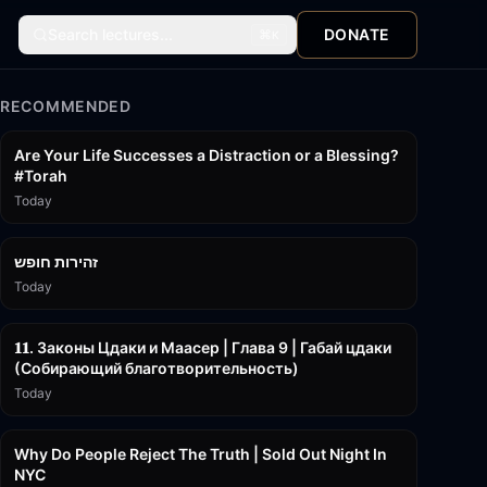
Search lectures...
DONATE
⌘
K
RECOMMENDED
15:01
Are Your Life Successes a Distraction or a Blessing?
#Torah
Today
42:59
זהירות חופש
Today
45:55
𝟏𝟏. Законы Цдаки и Маасер | Глава 9 | Габай цдаки
(Собирающий благотворительность)
Today
3:09:15
Why Do People Reject The Truth | Sold Out Night In
NYC