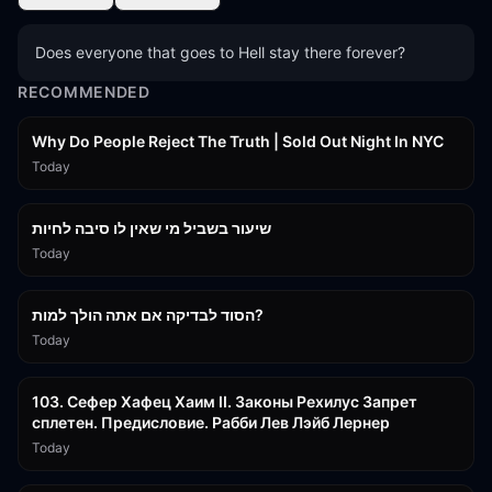
Does everyone that goes to Hell stay there forever?
RECOMMENDED
3:09:15
Why Do People Reject The Truth | Sold Out Night In NYC
Today
15:56
שיעור בשביל מי שאין לו סיבה לחיות
Today
30:38
הסוד לבדיקה אם אתה הולך למות?
Today
43:26
103. Сефер Хафец Хаим II. Законы Рехилус Запрет
сплетен. Предисловие. Рабби Лев Лэйб Лернер
Today
1:39:55