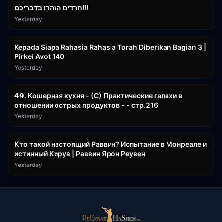
חרדים הזהרו בדבריכם!!!
Yesterday
3:08:35
Kepada Siapa Rahasia Rahasia Torah Diberikan Bagian 3 |
Pirkei Avot 140
Yesterday
32:50
𝟰𝟵. Кошерная кухня - (С) Практические галахи в
отношении острых продуктов - - стр.216
Yesterday
11:21
Кто такой настоящий Раввин? Испытание в Монреале и
истинный Кирув | Раввин Ярон Реувен
Yesterday