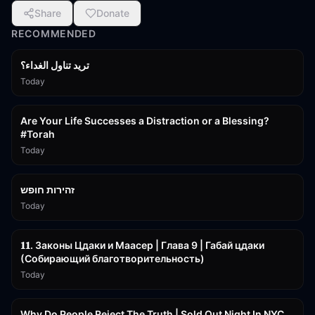
Share
Donate
RECOMMENDED
تريد تناول الغداء؟
Today
15:01
Are Your Life Successes a Distraction or a Blessing?
#Torah
Today
42:59
זהירות חופש
Today
45:55
𝟏𝟏. Законы Цдаки и Маасер | Глава 9 | Габай цдаки
(Собирающий благотворительность)
Today
3:09:15
Why Do People Reject The Truth | Sold Out Night In NYC