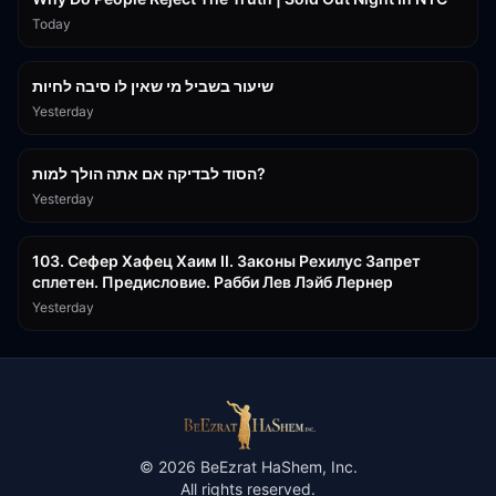
Today
15:56
שיעור בשביל מי שאין לו סיבה לחיות
Yesterday
30:38
הסוד לבדיקה אם אתה הולך למות?
Yesterday
43:26
103. Сефер Хафец Хаим II. Законы Рехилус Запрет
сплетен. Предисловие. Рабби Лев Лэйб Лернер
Yesterday
©
2026
BeEzrat HaShem, Inc.
All rights reserved.