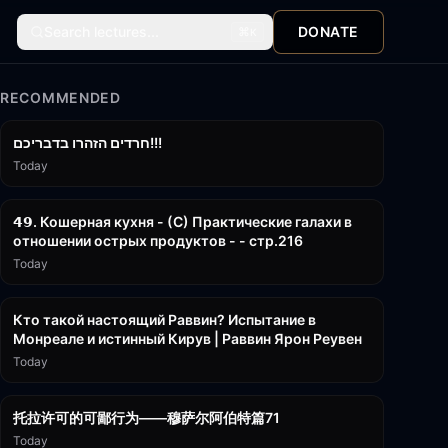
Search lectures...
DONATE
⌘
K
RECOMMENDED
1:39:55
חרדים הזהרו בדבריכם!!!
Today
32:50
𝟰𝟵. Кошерная кухня - (С) Практические галахи в
отношении острых продуктов - - стр.216
Today
11:21
Кто такой настоящий Раввин? Испытание в
Монреале и истинный Кирув | Раввин Ярон Реувен
Today
2:36:57
托拉许可的可鄙行为——穆萨尔阿伯特篇71
Today