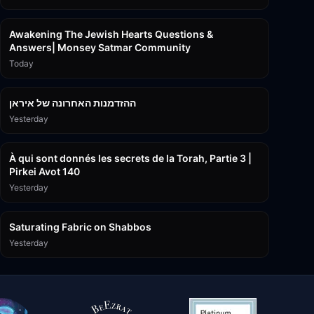
3:00:41
Awakening The Jewish Hearts Questions &
Answers| Monsey Satmar Community
Today
1:06:01
ההזדמנות האחרונה של איראן
Yesterday
3:08:33
À qui sont donnés les secrets de la Torah, Partie 3 |
Pirkei Avot 140
Yesterday
19:59
Saturating Fabric on Shabbos
Yesterday