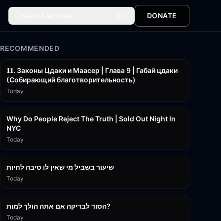
Search lectures...
DONATE
⌘
K
RECOMMENDED
45:55
𝟏𝟏. Законы Цдаки и Маасер | Глава 9 | Габай цдаки
(Собирающий благотворительность)
Today
3:09:15
Why Do People Reject The Truth | Sold Out Night In
NYC
Today
15:56
שיעור בשביל מי שאין לו סיבה לחיות
Today
30:38
הסוד לבדיקה אם אתה הולך למות?
Today