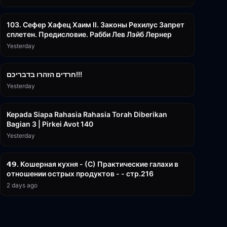
43:26
103. Сефер Хафец Хаим II. Законы Рехилус Запрет
сплетен. Предисловие. Рабби Лев Лэйб Лернер
Yesterday
1:39:55
חרדים הזהרו בדבריכם!!!
Yesterday
3:08:35
Kepada Siapa Rahasia Rahasia Torah Diberikan
Bagian 3 | Pirkei Avot 140
Yesterday
32:50
𝟰𝟵. Кошерная кухня - (С) Практические галахи в
отношении острых продуктов - - стр.216
2 days ago