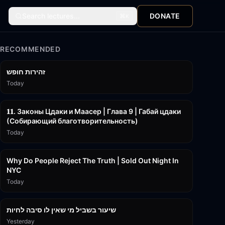
Search lectures...
DONATE
⌘
K
RECOMMENDED
42:59
זהירות חופש
Today
45:55
𝟏𝟏. Законы Цдаки и Маасер | Глава 9 | Габай цдаки
(Собирающий благотворительность)
Today
3:09:15
Why Do People Reject The Truth | Sold Out Night In
NYC
Today
15:56
שיעור בשביל מי שאין לו סיבה לחיות
Yesterday