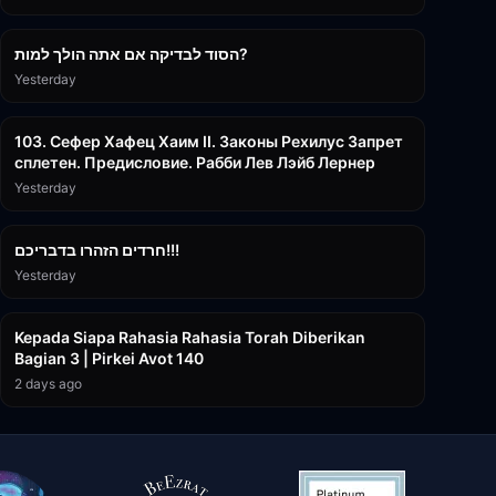
30:38
הסוד לבדיקה אם אתה הולך למות?
Yesterday
43:26
103. Сефер Хафец Хаим II. Законы Рехилус Запрет
сплетен. Предисловие. Рабби Лев Лэйб Лернер
Yesterday
1:39:55
חרדים הזהרו בדבריכם!!!
Yesterday
3:08:35
Kepada Siapa Rahasia Rahasia Torah Diberikan
Bagian 3 | Pirkei Avot 140
2 days ago