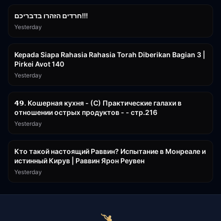
חרדים הזהרו בדבריכם!!!
Yesterday
3:08:35
Kepada Siapa Rahasia Rahasia Torah Diberikan Bagian 3 |
Pirkei Avot 140
Yesterday
32:50
𝟰𝟵. Кошерная кухня - (С) Практические галахи в
отношении острых продуктов - - стр.216
Yesterday
11:21
Кто такой настоящий Раввин? Испытание в Монреале и
истинный Кирув | Раввин Ярон Реувен
Yesterday