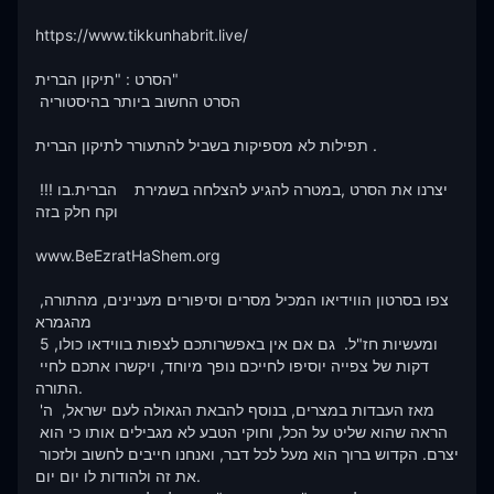
https://www.tikkunhabrit.live/

הסרט : "תיקון הברית"

 הסרט החשוב ביותר בהיסטוריה  

תפילות לא מספיקות בשביל להתעורר לתיקון הברית .

 !!!יצרנו את הסרט ,במטרה להגיע להצלחה בשמירת    הברית.בו 
וקח חלק בזה 

www.BeEzratHaShem.org

צפו בסרטון הווידיאו המכיל מסרים וסיפורים מעניינים, מהתורה, 
מהגמרא 

ומעשיות חז"ל.  גם אם אין באפשרותכם לצפות בווידאו כולו, 5 
דקות של צפייה יוסיפו לחייכם נופך מיוחד, ויקשרו אתכם לחיי 
התורה.

מאז העבדות במצרים, בנוסף להבאת הגאולה לעם ישראל,  ה' 
הראה שהוא שליט על הכל, וחוקי הטבע לא מגבילים אותו כי הוא 
יצרם. הקדוש ברוך הוא מעל לכל דבר, ואנחנו חייבים לחשוב ולזכור 
את זה ולהודות לו יום יום. 
