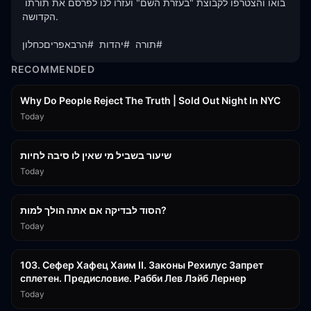
בואו והצטרפו לקבוצת "בעזרת השם" ועזרו לנו לפרסם את תורתו 
הקדושה.

תורה  #יהדות  #הרבאפריםכחלון#
RECOMMENDED
3:09:15
Why Do People Reject The Truth | Sold Out Night In NYC
Today
15:56
שיעור בשביל מי שאין לו סיבה לחיות
Today
30:38
הסוד לבדיקה אם אתה הולך למות?
Today
43:26
103. Сефер Хафец Хаим II. Законы Рехилус Запрет
сплетен. Предисловие. Рабби Лев Лэйб Лернер
Today
1:39:55