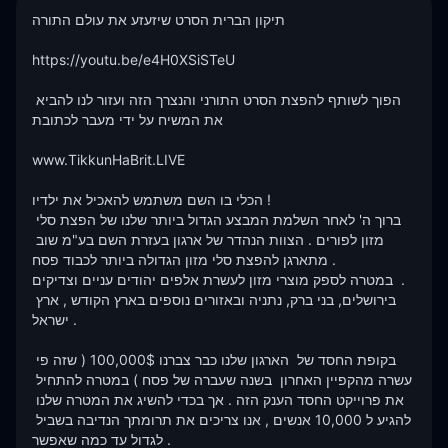
תיקון הברית הסרט שיזעזע את עולם התורה   

https://youtu.be/e4H0XSiSTeU

הפוך לשותף להפצת הסרט התורני והנצרך הזה ועזור לנו להביא 
את המשיח על ידי מעבר לכתובת 

www.TikkunHaBrit.LIVE 

הכלי בו השם משתמש להאכיל את ילדיו ! 

ברוך ה' לאחר השלמת המבצע הגדול ביותר שלנו של הפצת סלי 
מזון לפורים . הצוות הנהדר של ארגון בעזרת השם בע"מ שוב 
מתארגן להפצת סלי מזון הגדולה ביותר לכבוד פסח . 

במטרה לספק מוצרי מזון לעשרת אלפים יהודים עניים וצדיקים  .

בירושלים, בני ברק, נתניה ובאזורים נוספים בארץ הקודש , ארץ 
ישראל .

בקופת החסד של  הארגון שלנו כבר צברנו 100,000$ ( שזה פי 
עשרה מהקפיין האחרון  בשנה שעברה של פסח ) במטרה להתחיל 
את פרוייקט החסד הענק הזה . אך בכדי להשיג את המטרה שלנו 
להגיע ל 10,000 אנשים , אנו צריכים את תרומתך הנדיבה בשביל 
לגדול עד כמה שאפשר .
