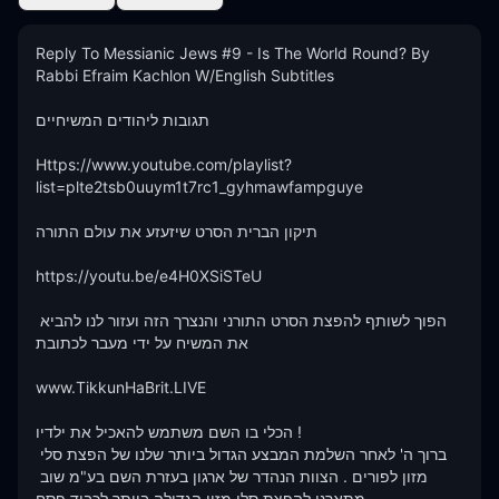
Reply To Messianic Jews #9 - Is The World Round? By 
Rabbi Efraim Kachlon W/English Subtitles 

תגובות ליהודים המשיחיים

Https://www.youtube.com/playlist?
list=plte2tsb0uuym1t7rc1_gyhmawfampguye

תיקון הברית הסרט שיזעזע את עולם התורה   

https://youtu.be/e4H0XSiSTeU

הפוך לשותף להפצת הסרט התורני והנצרך הזה ועזור לנו להביא 
את המשיח על ידי מעבר לכתובת 

www.TikkunHaBrit.LIVE 

הכלי בו השם משתמש להאכיל את ילדיו ! 

ברוך ה' לאחר השלמת המבצע הגדול ביותר שלנו של הפצת סלי 
מזון לפורים . הצוות הנהדר של ארגון בעזרת השם בע"מ שוב 
מתארגן להפצת סלי מזון הגדולה ביותר לכבוד פסח . 
