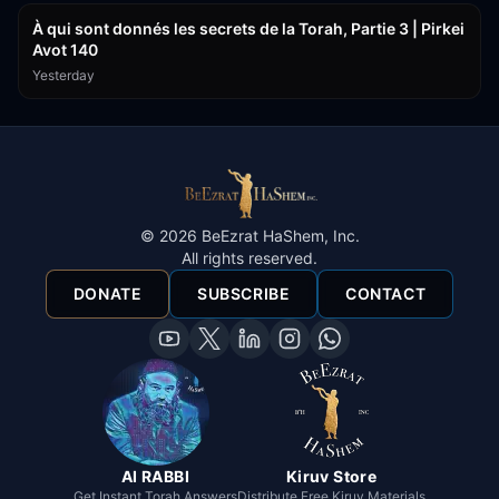
À qui sont donnés les secrets de la Torah, Partie 3 | Pirkei
Avot 140
Yesterday
©
2026
BeEzrat HaShem, Inc.
All rights reserved.
DONATE
SUBSCRIBE
CONTACT
AI RABBI
Kiruv Store
Get Instant Torah Answers
Distribute Free Kiruv Materials