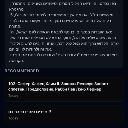
צפו בסרטון הווידיאו המכיל מסרים וסיפורים מעניינים, מהתורה, 
מהגמרא 

ומעשיות חז"ל.  גם אם אין באפשרותכם לצפות בווידאו כולו, 5 
דקות של צפייה יוסיפו לחייכם נופך מיוחד, ויקשרו אתכם לחיי 
התורה.

מאז העבדות במצרים, בנוסף להבאת הגאולה לעם ישראל,  ה' 
הראה שהוא שליט על הכל, וחוקי הטבע לא מגבילים אותו כי הוא 
יצרם. הקדוש ברוך הוא מעל לכל דבר, ואנחנו חייבים לחשוב ולזכור 
את זה ולהודות לו יום יום. 

בואו והצטרפו לקבוצת "בעזרת השם" ועזרו לנו לפרסם את תורתו 
הקדושה.
RECOMMENDED
43:26
103. Сефер Хафец Хаим II. Законы Рехилус Запрет
сплетен. Предисловие. Рабби Лев Лэйб Лернер
Today
1:39:55
חרדים הזהרו בדבריכם!!!
Today
32:50