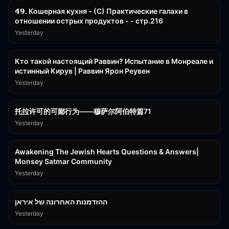
𝟰𝟵. Кошерная кухня - (С) Практические галахи в
отношении острых продуктов - - стр.216
Yesterday
11:21
Кто такой настоящий Раввин? Испытание в Монреале и
истинный Кирув | Раввин Ярон Реувен
Yesterday
2:36:57
托拉许可的可鄙行为——穆萨尔阿伯特篇71
Yesterday
3:00:41
Awakening The Jewish Hearts Questions & Answers|
Monsey Satmar Community
Yesterday
1:06:01
ההזדמנות האחרונה של איראן
Yesterday
3:08:33