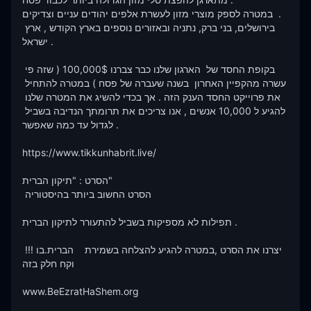
במטרה לספק מוצרי מזון לעשרת אלפים יהודים עניים וצדיקים  .

בירושלים, בני ברק, נתניה ובאזורים נוספים בארץ הקודש , ארץ 
ישראל .

בקופת החסד של  הארגון שלנו כבר צברנו 100,000$ ( שזה פי 
עשרה מהקפיין האחרון  בשנה שעברה של פסח ) במטרה להתחיל 
את פרוייקט החסד הענק הזה . אך בכדי להשיג את המטרה שלנו 
להגיע ל 10,000 אנשים , אנו צריכים את תרומתך הנדיבה בשביל 
לגדול עד כמה שאפשר .

https://www.tikkunhabrit.live/

הסרט : "תיקון הברית"

 הסרט החשוב ביותר בהיסטוריה  

תפילות לא מספיקות בשביל להתעורר לתיקון הברית .

 !!!יצרנו את הסרט ,במטרה להגיע להצלחה בשמירת    הברית.בו 
וקח חלק בזה 

www.BeEzratHaShem.org
