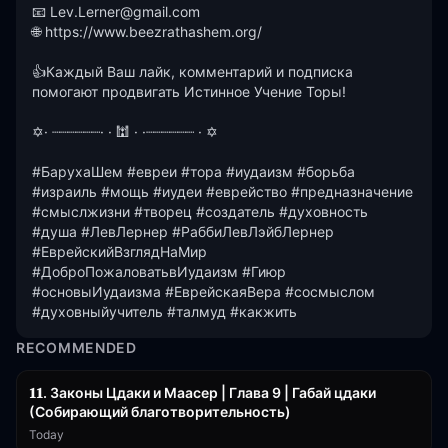
📧 Lev.Lerner@gmail.com

🌐 https://www.beezrathashem.org/

👍Каждый Ваш лайк, комментарий и подписка 
помогают продвигать Истинное Учение Торы!

✡· ┈┈┈┈┈┈· · 🕍 · ·┈┈┈┈┈┈ · ✡ 

#БарухаШем #евреи #тора #иудаизм #борьба 
#израиль #мощь #иудеи #еврейство #предназначение 
#смыслжизни #творец #создатель #духовность 
#душа #ЛевЛернер #РаббиЛевЛэйбЛернер 
#ЕврейскийВзглядНаМир 
#ДоброПожаловатьвИудаизм #Гиюр 
#основыИудаизма #ЕврейскаяВера #сосмыслом 
#духовныйучитель #талмуд #какжить
RECOMMENDED
45:55
𝟏𝟏. Законы Цдаки и Маасер | Глава 9 | Габай цдаки
(Собирающий благотворительность)
Today