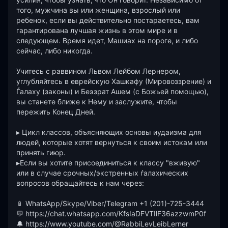
того, мужчина вы или женщина, взрослый или 
ребенок, если вы действительно постараетесь, вам 
гарантирована лучшая жизнь в этом мире и в 
следующем. Время идет, Машиах на пороге, и либо 
сейчас, либо никогда.

Учитесь с раввином Львом Лейбом Лернером, 
углубляйтесь в еврейскую Хашкафу (Мировоззрение) и 
Ѓалаху (законы) и Беэзрат Ашем (с Божьей помощью), 
вы станете ближе к Нему и заслужите, чтобы 
пережить Конец Дней.

▸ Цикл классов, объясняющих основы иудаизма для 
людей, которые хотят вернуться к своим истокам или 
принять гиюр.

▸Если вы хотите присоединиться к классу "вживую" 
или в случае срочных/экстренных ѓалахических 
вопросов обращайтесь к нам через:

📱 WhatsApp/Skype/Viber/Telegram +1 (201)-725-3444

💬 https://chat.whatsapp.com/KfsIaDFVTIlF36azzwmP0f

🔔 https://www.youtube.com/@RabbiLevLeibLerner
