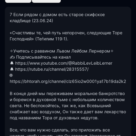
7 Если рядом с домом есть старое скифское 
кладбище (23.06.24)

«Счастливы те, чей путь непорочен, следующие Торе 
Господней» (Теѓилим 119:1).

✧Учитесь с раввином Львом Лейбом Лернером✧

✍ Подписывайтесь на канал

🔔 https://www.youtube.com/@RabbiLevLeibLerner

🔔 https://rutube.ru/channel/28315557/

🌐 
https://bhtorah.org/channel/clz65io2w0001ya17b19da2k2

В конце дней мы переживаем моральное банкротство 
и боремся в духовной тьме с небольшим количеством 
света. Не беспокойтесь, так же, как Всевышний 
снабжает вас воздухом, Он также дает вам лекарство 
под названием Тора от духовных недугов.

Все, что вам нужно сделать, это приложить все 
усилия, чтобы узнать, что Он говорит. Независимо от 