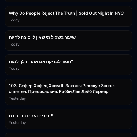
3:09:15
Why Do People Reject The Truth | Sold Out Night In NYC
Today
15:56
שיעור בשביל מי שאין לו סיבה לחיות
Today
30:38
הסוד לבדיקה אם אתה הולך למות?
Today
43:26
103. Сефер Хафец Хаим II. Законы Рехилус Запрет
сплетен. Предисловие. Рабби Лев Лэйб Лернер
Yesterday
1:39:55
חרדים הזהרו בדבריכם!!!
Yesterday
3:08:35