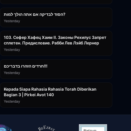
30:38
הסוד לבדיקה אם אתה הולך למות?
Yesterday
43:26
103. Сефер Хафец Хаим II. Законы Рехилус Запрет
сплетен. Предисловие. Рабби Лев Лэйб Лернер
Yesterday
1:39:55
חרדים הזהרו בדבריכם!!!
Yesterday
3:08:35
Kepada Siapa Rahasia Rahasia Torah Diberikan
Bagian 3 | Pirkei Avot 140
Yesterday