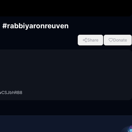
) #rabbiyaronreuven
Share
Donate
s5wCSJbhRB8