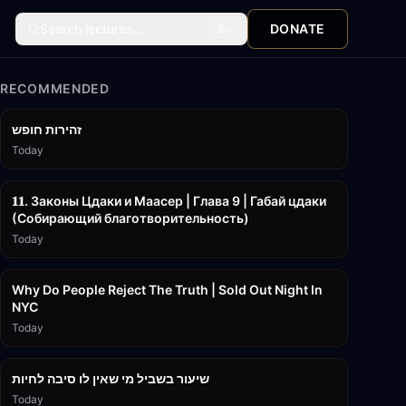
Search lectures...
DONATE
⌘
K
RECOMMENDED
42:59
זהירות חופש
Today
45:55
𝟏𝟏. Законы Цдаки и Маасер | Глава 9 | Габай цдаки
(Собирающий благотворительность)
Today
3:09:15
Why Do People Reject The Truth | Sold Out Night In
NYC
Today
15:56
שיעור בשביל מי שאין לו סיבה לחיות
Today