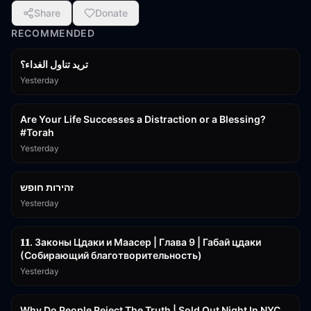
Share
Donate
RECOMMENDED
تريد تناول الغداء؟
Yesterday
15:01
Are Your Life Successes a Distraction or a Blessing?
#Torah
Yesterday
42:59
זהירות חופש
Yesterday
45:55
𝟏𝟏. Законы Цдаки и Маасер | Глава 9 | Габай цдаки
(Собирающий благотворительность)
Yesterday
3:09:15
Why Do People Reject The Truth | Sold Out Night In NYC