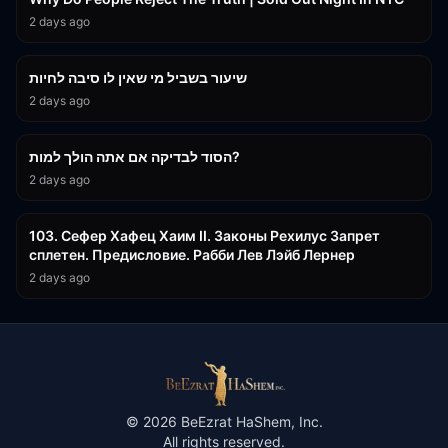
2 days ago
15:56
שיעור בשביל מי שאין לו סיבה לחיות
2 days ago
30:38
הסוד לבדיקה אם אתה הולך למות?
2 days ago
43:26
103. Сефер Хафец Хаим II. Законы Рехилус Запрет
сплетен. Предисловие. Рабби Лев Лэйб Лернер
2 days ago
©
2026
BeEzrat HaShem, Inc.
All rights reserved.