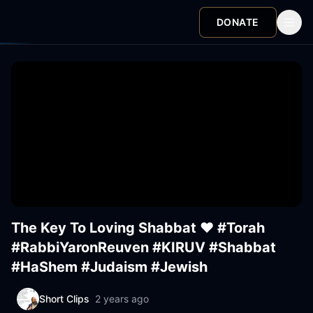
DONATE
The Key To Loving Shabbat ❤️ #Torah
#RabbiYaronReuven #KIRUV #Shabbat
#HaShem #Judaism #Jewish
Short Clips
2 years ago