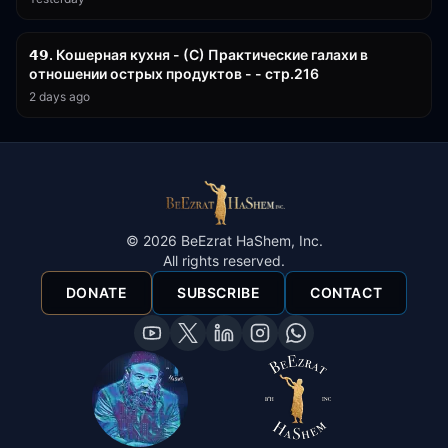
32:50
𝟰𝟵. Кошерная кухня - (С) Практические галахи в
отношении острых продуктов - - стр.216
2 days ago
©
2026
BeEzrat HaShem, Inc.
All rights reserved.
DONATE
SUBSCRIBE
CONTACT