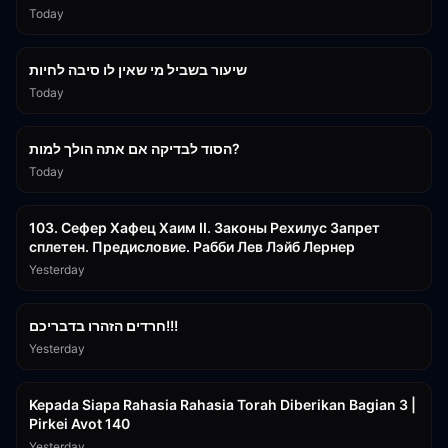
Today
15:56
שיעור בשביל מי שאין לו סיבה לחיות
Today
30:38
הסוד לבדיקה אם אתה הולך למות?
Today
43:26
103. Сефер Хафец Хаим II. Законы Рехилус Запрет
сплетен. Предисловие. Рабби Лев Лэйб Лернер
Yesterday
1:39:55
חרדים הזהרו בדבריכם!!!
Yesterday
3:08:35
Kepada Siapa Rahasia Rahasia Torah Diberikan Bagian 3 |
Pirkei Avot 140
Yesterday