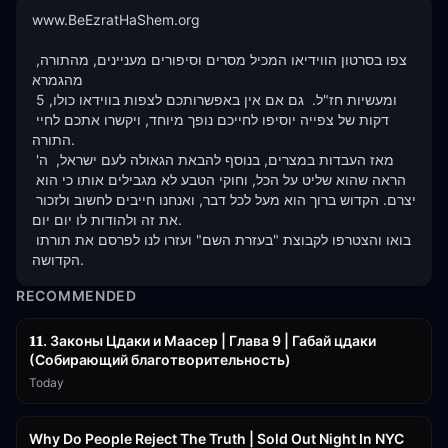
www.BeEzratHaShem.org

צפו בסרטון הווידיאו המכיל מסרים וסיפורים מעניינים, מהתורה, 
מהגמרא 

ומעשיות חז"ל.  גם אם אין באפשרותכם לצפות בווידאו כולו, 5 
דקות של צפייה יוסיפו לחייכם נופך מיוחד, ויקשרו אתכם לחיי 
התורה.

מאז העבדות במצרים, בנוסף להבאת הגאולה לעם ישראל,  ה' 
הראה שהוא שליט על הכל, וחוקי הטבע לא מגבילים אותו כי הוא 
יצרם. הקדוש ברוך הוא מעל לכל דבר, ואנחנו חייבים לחשוב ולזכור 
את זה ולהודות לו יום יום. 

בואו והצטרפו לקבוצת "בעזרת השם" ועזרו לנו לפרסם את תורתו 
הקדושה.
RECOMMENDED
45:55
𝟏𝟏. Законы Цдаки и Маасер | Глава 9 | Габай цдаки
(Собирающий благотворительность)
Today
3:09:15
Why Do People Reject The Truth | Sold Out Night In NYC