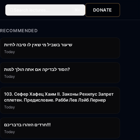
Search lectures...
DONATE
⌘
K
RECOMMENDED
15:56
שיעור בשביל מי שאין לו סיבה לחיות
Today
30:38
הסוד לבדיקה אם אתה הולך למות?
Today
43:26
103. Сефер Хафец Хаим II. Законы Рехилус Запрет
сплетен. Предисловие. Рабби Лев Лэйб Лернер
Today
1:39:55
חרדים הזהרו בדבריכם!!!
Today
32:50