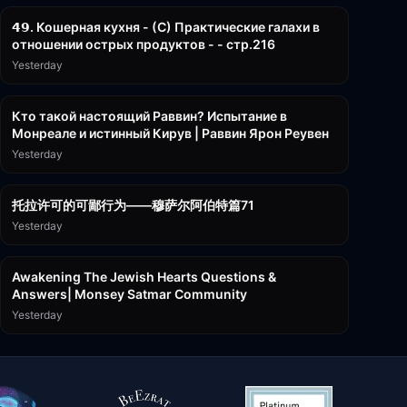
𝟰𝟵. Кошерная кухня - (С) Практические галахи в
отношении острых продуктов - - стр.216
Yesterday
11:21
Кто такой настоящий Раввин? Испытание в
Монреале и истинный Кирув | Раввин Ярон Реувен
Yesterday
2:36:57
托拉许可的可鄙行为——穆萨尔阿伯特篇71
Yesterday
3:00:41
Awakening The Jewish Hearts Questions &
Answers| Monsey Satmar Community
Yesterday