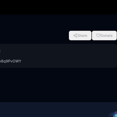
Share
Donate


=XBp8q9PvOWY