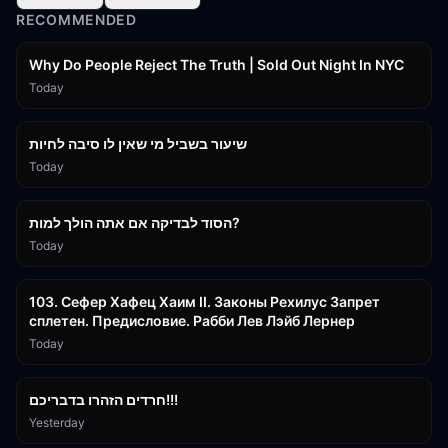
RECOMMENDED
3:09:15
Why Do People Reject The Truth | Sold Out Night In NYC
Today
15:56
שיעור בשביל מי שאין לו סיבה לחיות
Today
30:38
הסוד לבדיקה אם אתה הולך למות?
Today
43:26
103. Сефер Хафец Хаим II. Законы Рехилус Запрет
сплетен. Предисловие. Рабби Лев Лэйб Лернер
Today
1:39:55
חרדים הזהרו בדבריכם!!!
Yesterday
32:50