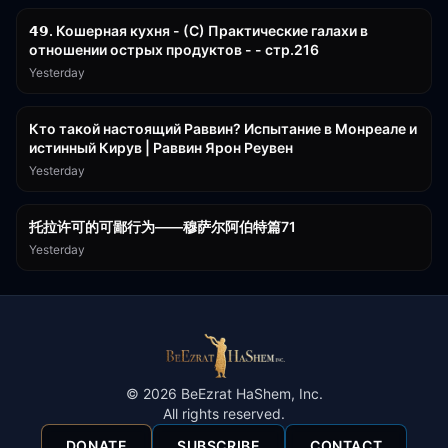
𝟰𝟵. Кошерная кухня - (С) Практические галахи в
отношении острых продуктов - - стр.216
Yesterday
11:21
Кто такой настоящий Раввин? Испытание в Монреале и
истинный Кирув | Раввин Ярон Реувен
Yesterday
2:36:57
托拉许可的可鄙行为——穆萨尔阿伯特篇71
Yesterday
©
2026
BeEzrat HaShem, Inc.
All rights reserved.
DONATE
SUBSCRIBE
CONTACT