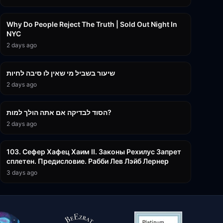
3:09:15
Why Do People Reject The Truth | Sold Out Night In
NYC
2 days ago
15:56
שיעור בשביל מי שאין לו סיבה לחיות
2 days ago
30:38
הסוד לבדיקה אם אתה הולך למות?
2 days ago
43:26
103. Сефер Хафец Хаим II. Законы Рехилус Запрет
сплетен. Предисловие. Рабби Лев Лэйб Лернер
3 days ago