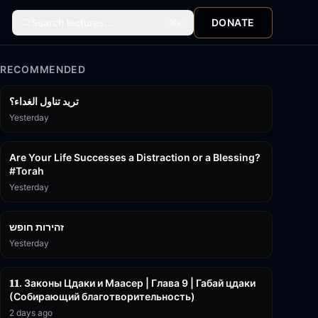
Search lectures...
DONATE
⌘
K
RECOMMENDED
تريد تناول الغداء؟
Yesterday
15:01
Are Your Life Successes a Distraction or a Blessing?
#Torah
Yesterday
42:59
זהירות חופש
Yesterday
45:55
𝟏𝟏. Законы Цдаки и Маасер | Глава 9 | Габай цдаки
(Собирающий благотворительность)
2 days ago