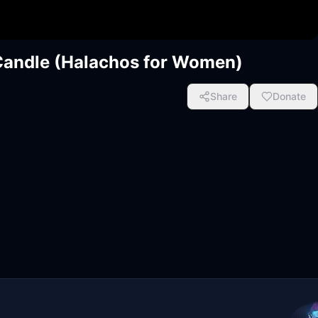
 Candle (Halachos for Women)
Share
Donate