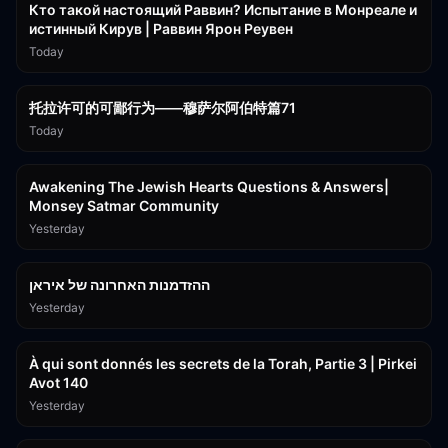
Кто такой настоящий Раввин? Испытание в Монреале и
истинный Кирув | Раввин Ярон Реувен
Today
2:36:57
托拉许可的可鄙行为——穆萨尔阿伯特篇71
Today
3:00:41
Awakening The Jewish Hearts Questions & Answers|
Monsey Satmar Community
Yesterday
1:06:01
ההזדמנות האחרונה של איראן
Yesterday
3:08:33
À qui sont donnés les secrets de la Torah, Partie 3 | Pirkei
Avot 140
Yesterday
19:59