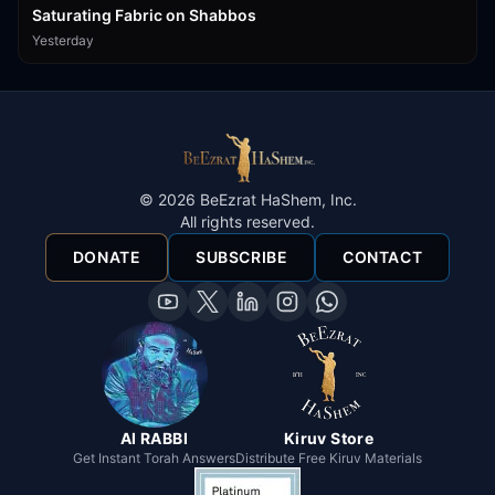
Saturating Fabric on Shabbos
Yesterday
©
2026
BeEzrat HaShem, Inc.
All rights reserved.
DONATE
SUBSCRIBE
CONTACT
AI RABBI
Kiruv Store
Get Instant Torah Answers
Distribute Free Kiruv Materials