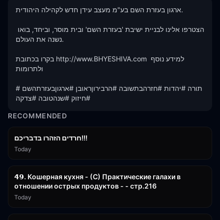
ארגון בעזרת השם בע"מ מעצב עידן חדש לקהילה היהודית.

הצטרפו אלינו לבניית ישיבת 'בעזרת השם' ובית מוסר, וביחד, בואו 
נשנה את העולם.

בקרו בכתובת http://www.BHYESHIVA.com למידע נוסף 
ולתרומות

#תורה #יהדות #חזרהבתשובה #הרבירוןראובן #ארגוןבעזרתהשם 
#חיזוק #שנהטובה #צדקה
RECOMMENDED
1:39:55
חרדים הזהרו בדבריכם!!!
Today
32:50
𝟰𝟵. Кошерная кухня - (С) Практические галахи в
отношении острых продуктов - - стр.216
Today
11:21