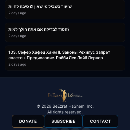
שיעור בשביל מי שאין לו סיבה לחיות
2 days ago
30:38
הסוד לבדיקה אם אתה הולך למות?
2 days ago
43:26
103. Сефер Хафец Хаим II. Законы Рехилус Запрет
сплетен. Предисловие. Рабби Лев Лэйб Лернер
2 days ago
©
2026
BeEzrat HaShem, Inc.
All rights reserved.
DONATE
SUBSCRIBE
CONTACT