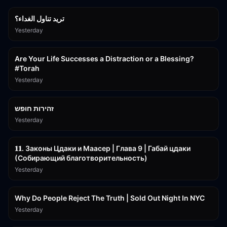
تريد تناول الغداء؟
Yesterday
15:01
Are Your Life Successes a Distraction or a Blessing?
#Torah
Yesterday
42:59
זהירות חופש
Yesterday
45:55
𝟏𝟏. Законы Цдаки и Маасер | Глава 9 | Габай цдаки
(Собирающий благотворительность)
Yesterday
3:09:15
Why Do People Reject The Truth | Sold Out Night In NYC
Yesterday
15:56