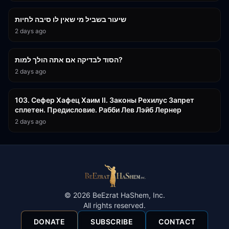
שיעור בשביל מי שאין לו סיבה לחיות
2 days ago
30:38
הסוד לבדיקה אם אתה הולך למות?
2 days ago
43:26
103. Сефер Хафец Хаим II. Законы Рехилус Запрет
сплетен. Предисловие. Рабби Лев Лэйб Лернер
2 days ago
©
2026
BeEzrat HaShem, Inc.
All rights reserved.
DONATE
SUBSCRIBE
CONTACT