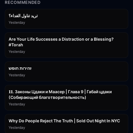
RECOMMENDED
تريد تناول الغداء؟
Yesterday
15:01
Are Your Life Successes a Distraction or a Blessing?
#Torah
Yesterday
42:59
זהירות חופש
Yesterday
45:55
𝟏𝟏. Законы Цдаки и Маасер | Глава 9 | Габай цдаки
(Собирающий благотворительность)
Yesterday
3:09:15
Why Do People Reject The Truth | Sold Out Night In NYC
Yesterday
15:56