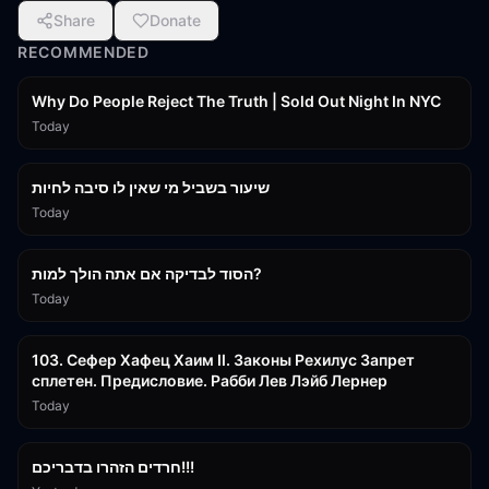
Share
Donate
RECOMMENDED
3:09:15
Why Do People Reject The Truth | Sold Out Night In NYC
Today
15:56
שיעור בשביל מי שאין לו סיבה לחיות
Today
30:38
הסוד לבדיקה אם אתה הולך למות?
Today
43:26
103. Сефер Хафец Хаим II. Законы Рехилус Запрет
сплетен. Предисловие. Рабби Лев Лэйб Лернер
Today
1:39:55
חרדים הזהרו בדבריכם!!!