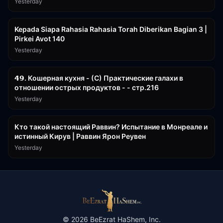
Yesterday
3:08:35
Kepada Siapa Rahasia Rahasia Torah Diberikan Bagian 3 |
Pirkei Avot 140
Yesterday
32:50
𝟰𝟵. Кошерная кухня - (С) Практические галахи в
отношении острых продуктов - - стр.216
Yesterday
11:21
Кто такой настоящий Раввин? Испытание в Монреале и
истинный Кирув | Раввин Ярон Реувен
Yesterday
©
2026
BeEzrat HaShem, Inc.