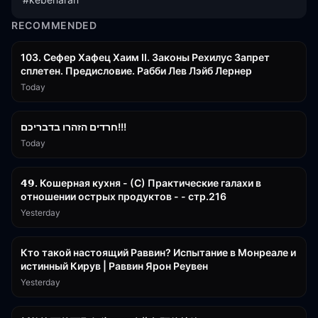
RECOMMENDED
43:26
103. Сефер Хафец Хаим II. Законы Рехилус Запрет
сплетен. Предисловие. Рабби Лев Лэйб Лернер
Today
1:39:55
חרדים הזהרו בדבריכם!!!
Today
32:50
𝟰𝟵. Кошерная кухня - (С) Практические галахи в
отношении острых продуктов - - стр.216
Yesterday
11:21
Кто такой настоящий Раввин? Испытание в Монреале и
истинный Кирув | Раввин Ярон Реувен
Yesterday
2:36:57