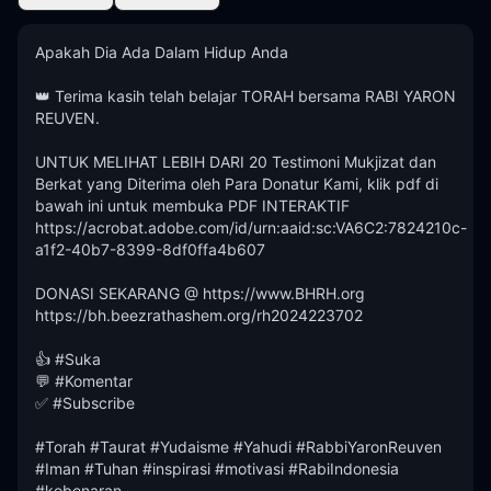
Apakah Dia Ada Dalam Hidup Anda

👑 Terima kasih telah belajar TORAH bersama RABI YARON 
REUVEN. 

UNTUK MELIHAT LEBIH DARI 20 Testimoni Mukjizat dan 
Berkat yang Diterima oleh Para Donatur Kami, klik pdf di 
bawah ini untuk membuka PDF INTERAKTIF 
https://acrobat.adobe.com/id/urn:aaid:sc:VA6C2:7824210c-
a1f2-40b7-8399-8df0ffa4b607

DONASI SEKARANG @ https://www.BHRH.org

https://bh.beezrathashem.org/rh2024223702

👍 #Suka

💬 #Komentar

✅ #Subscribe 

#Torah #Taurat #Yudaisme #Yahudi #RabbiYaronReuven 
#Iman #Tuhan #inspirasi #motivasi #RabiIndonesia 
#kebenaran