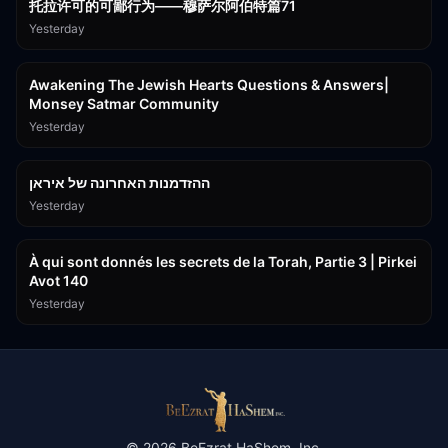
托拉许可的可鄙行为——穆萨尔阿伯特篇71
Yesterday
3:00:41
Awakening The Jewish Hearts Questions & Answers|
Monsey Satmar Community
Yesterday
1:06:01
ההזדמנות האחרונה של איראן
Yesterday
3:08:33
À qui sont donnés les secrets de la Torah, Partie 3 | Pirkei
Avot 140
Yesterday
©
2026
BeEzrat HaShem, Inc.