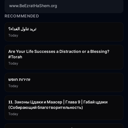
www.BeEzratHaShem.org
RECOMMENDED
تريد تناول الغداء؟
Today
15:01
Are Your Life Successes a Distraction or a Blessing?
#Torah
Today
42:59
זהירות חופש
Today
45:55
𝟏𝟏. Законы Цдаки и Маасер | Глава 9 | Габай цдаки
(Собирающий благотворительность)
Today
3:09:15