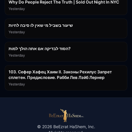
Why Do People Reject The Truth | Sold Out Night In NYC
Yesterday
15:56
שיעור בשביל מי שאין לו סיבה לחיות
Yesterday
30:38
הסוד לבדיקה אם אתה הולך למות?
Yesterday
43:26
103. Сефер Хафец Хаим II. Законы Рехилус Запрет
сплетен. Предисловие. Рабби Лев Лэйб Лернер
Yesterday
©
2026
BeEzrat HaShem, Inc.