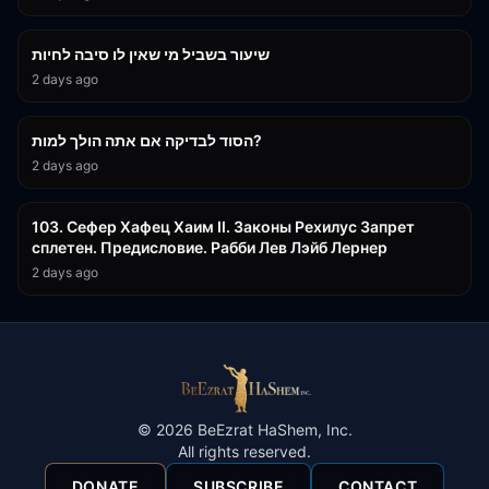
15:56
שיעור בשביל מי שאין לו סיבה לחיות
2 days ago
30:38
הסוד לבדיקה אם אתה הולך למות?
2 days ago
43:26
103. Сефер Хафец Хаим II. Законы Рехилус Запрет
сплетен. Предисловие. Рабби Лев Лэйб Лернер
2 days ago
©
2026
BeEzrat HaShem, Inc.
All rights reserved.
DONATE
SUBSCRIBE
CONTACT