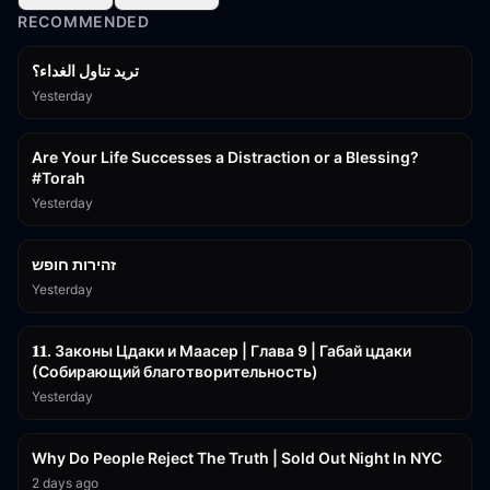
RECOMMENDED
تريد تناول الغداء؟
Yesterday
15:01
Are Your Life Successes a Distraction or a Blessing?
#Torah
Yesterday
42:59
זהירות חופש
Yesterday
45:55
𝟏𝟏. Законы Цдаки и Маасер | Глава 9 | Габай цдаки
(Собирающий благотворительность)
Yesterday
3:09:15
Why Do People Reject The Truth | Sold Out Night In NYC
2 days ago