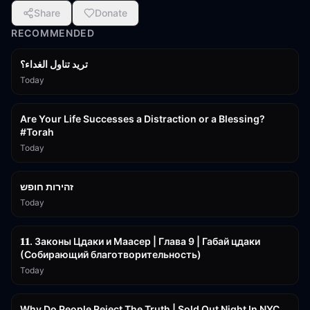
Share
Donate
RECOMMENDED
تريد تناول الغداء؟
Today
15:01
Are Your Life Successes a Distraction or a Blessing?
#Torah
Today
42:59
זהירות חופש
Today
45:55
𝟏𝟏. Законы Цдаки и Маасер | Глава 9 | Габай цдаки
(Собирающий благотворительность)
Today
3:09:15
Why Do People Reject The Truth | Sold Out Night In NYC