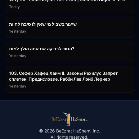
Today
15:56
שיעור בשביל מי שאין לו סיבה לחיות
Yesterday
30:38
הסוד לבדיקה אם אתה הולך למות?
Yesterday
43:26
103. Сефер Хафец Хаим II. Законы Рехилус Запрет
сплетен. Предисловие. Рабби Лев Лэйб Лернер
Yesterday
©
2026
BeEzrat HaShem, Inc.
All rights reserved.