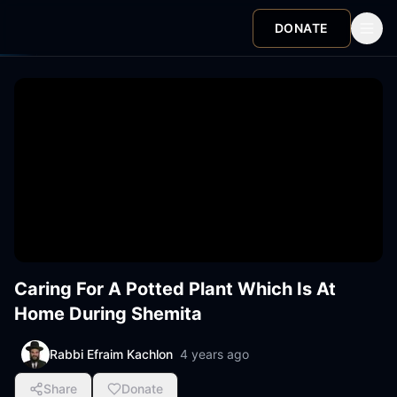
DONATE
Caring For A Potted Plant Which Is At
Home During Shemita
Rabbi Efraim Kachlon
4 years ago
Share
Donate