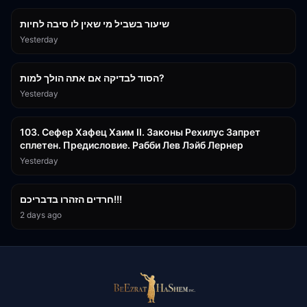
שיעור בשביל מי שאין לו סיבה לחיות
Yesterday
30:38
הסוד לבדיקה אם אתה הולך למות?
Yesterday
43:26
103. Сефер Хафец Хаим II. Законы Рехилус Запрет
сплетен. Предисловие. Рабби Лев Лэйб Лернер
Yesterday
1:39:55
חרדים הזהרו בדבריכם!!!
2 days ago