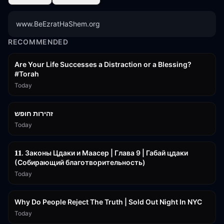
www.BeEzratHaShem.org
RECOMMENDED
15:01
Are Your Life Successes a Distraction or a Blessing?
#Torah
Today
42:59
זהירות חופש
Today
45:55
𝟏𝟏. Законы Цдаки и Маасер | Глава 9 | Габай цдаки
(Собирающий благотворительность)
Today
3:09:15
Why Do People Reject The Truth | Sold Out Night In NYC
Today
15:56