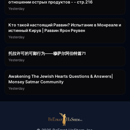
отношении острых продуктов - - стр.216
Yesterday
11:21
Кто такой настоящий Раввин? Испытание в Монреале и
истинный Кирув | Раввин Ярон Реувен
Yesterday
2:36:57
托拉许可的可鄙行为——穆萨尔阿伯特篇71
Yesterday
3:00:41
Awakening The Jewish Hearts Questions & Answers|
Monsey Satmar Community
Yesterday