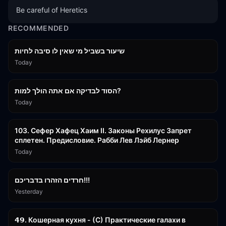
Be careful of Heretics
RECOMMENDED
15:56
שיעור בשביל מי שאין לו סיבה לחיות
Today
30:38
הסוד לבדיקה אם אתה הולך למות?
Today
43:26
103. Сефер Хафец Хаим II. Законы Рехилус Запрет
сплетен. Предисловие. Рабби Лев Лэйб Лернер
Today
1:39:55
חרדים הזהרו בדבריכם!!!
Yesterday
32:50
𝟰𝟵. Кошерная кухня - (С) Практические галахи в