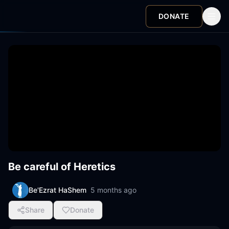
DONATE
Be careful of Heretics
Be'Ezrat HaShem
5 months ago
Share
Donate