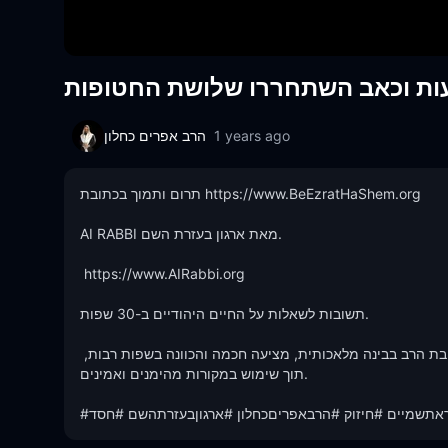
ות וכאב השתחררו שלושת החטופות
הרב אפרים כחלון
1 years ago
תרום ותמוך בכתובת https://www.BeEzratHaShem.org

AI RABBI מאת ארגון בעזרת השם.

 https://www.AIRabbi.org

תשובות לשאלות על החיים היהודיים ב-30 שפות.

גלה את חכמת היהדות בהישג ידך, האפליקציה של הרב ירון ראובן- תשובת הרב בבינה מלאכותית, מציעה חכמה והכוונה בשפות רבות, 
תוך שימוש במקורות מהימנים ואמינים.

#ראתשמיים #חיזוק #הרבאפריםכחלון #ארגוןבעזרתהשם #חסד