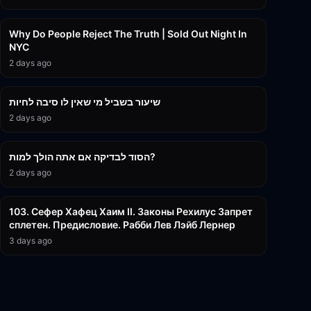
3:09:15
Why Do People Reject The Truth | Sold Out Night In
NYC
2 days ago
15:56
שיעור בשביל מי שאין לו סיבה לחיות
2 days ago
30:38
הסוד לבדיקה אם אתה הולך למות?
2 days ago
43:26
103. Сефер Хафец Хаим II. Законы Рехилус Запрет
сплетен. Предисловие. Рабби Лев Лэйб Лернер
3 days ago