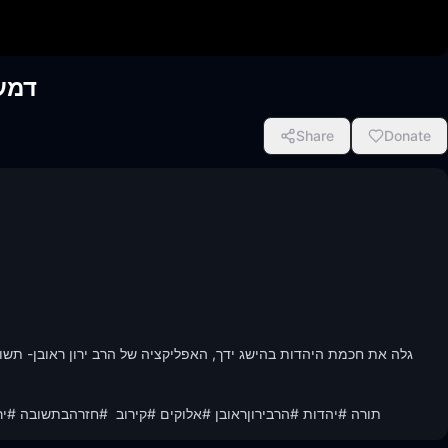
דמע
Share
Donate
תורה #יהדות #הרבירוןראובן #אלוקים #קירוב  #חזרהבתשובה #י