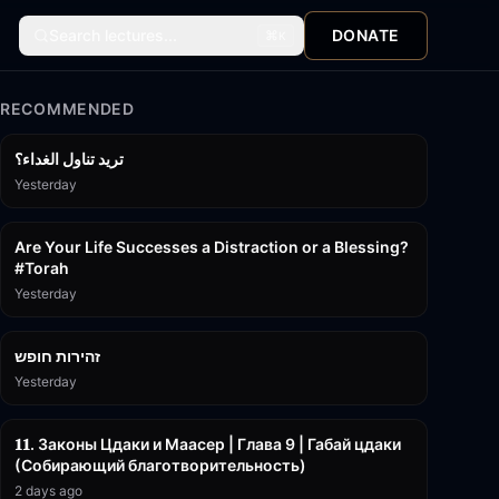
Search lectures...
DONATE
⌘
K
RECOMMENDED
تريد تناول الغداء؟
Yesterday
15:01
Are Your Life Successes a Distraction or a Blessing?
#Torah
Yesterday
42:59
זהירות חופש
Yesterday
45:55
𝟏𝟏. Законы Цдаки и Маасер | Глава 9 | Габай цдаки
(Собирающий благотворительность)
2 days ago