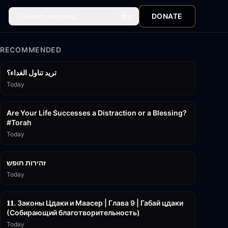
Search lectures...
DONATE
⌘
K
RECOMMENDED
تريد تناول الغداء؟
Today
15:01
Are Your Life Successes a Distraction or a Blessing?
#Torah
Today
42:59
זהירות חופש
Today
45:55
𝟏𝟏. Законы Цдаки и Маасер | Глава 9 | Габай цдаки
(Собирающий благотворительность)
Today