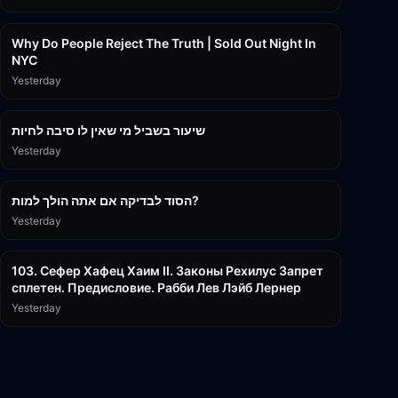
3:09:15
Why Do People Reject The Truth | Sold Out Night In
NYC
Yesterday
15:56
שיעור בשביל מי שאין לו סיבה לחיות
Yesterday
30:38
הסוד לבדיקה אם אתה הולך למות?
Yesterday
43:26
103. Сефер Хафец Хаим II. Законы Рехилус Запрет
сплетен. Предисловие. Рабби Лев Лэйб Лернер
Yesterday