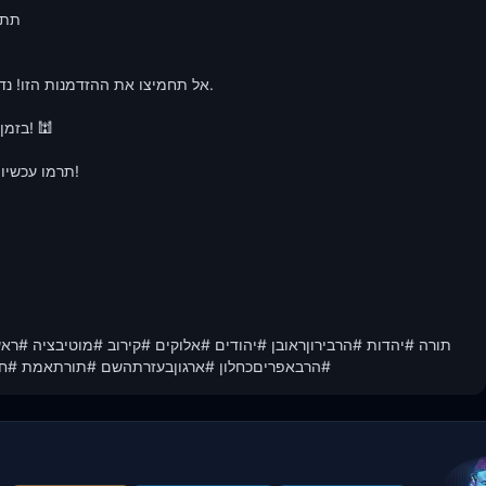
אל תחמיצו את ההזדמנות הזו! נד

תרמו עכשיו

#הרבאפריםכחלון #ארגוןבעזרתהשם #תורתאמת #חס