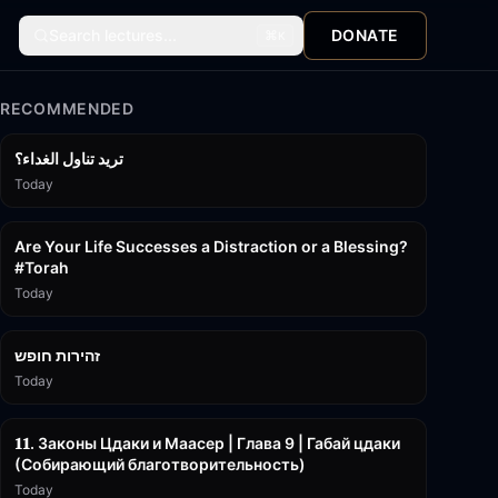
Search lectures...
DONATE
⌘
K
RECOMMENDED
تريد تناول الغداء؟
Today
15:01
Are Your Life Successes a Distraction or a Blessing?
#Torah
Today
42:59
זהירות חופש
Today
45:55
𝟏𝟏. Законы Цдаки и Маасер | Глава 9 | Габай цдаки
(Собирающий благотворительность)
Today