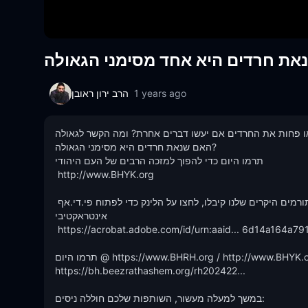
1 years ago
הרב ירון ראובן
ו פחות את החרדים אם יעשו דברים אחרת? ומה הקשר לגאולה?
האם שנאת חרדים היא מסימני הגאולה?

תרמו היום כדי להפוך למזכה הרבים של העם היהודי 

 http://www.BHYK.org

כדי לראות למעלה מ-30 עדויות של ניסים וברכות שהשותפים והתורמים היקרים שלנו קיבלו, לחצו על הלינק כדי לפתוח פי.די.אף 
אינטראקטיבי

 https://acrobat.adobe.com/id/urn:aaid... 6d14a164a791

תרמו היום @ https://www.BHRH.org / http://www.BHYK.org

https://bh.beezrathashem.org/rh202422...

במשך למעלה מעשור, השותפות שלכם חוללה ניסים:
