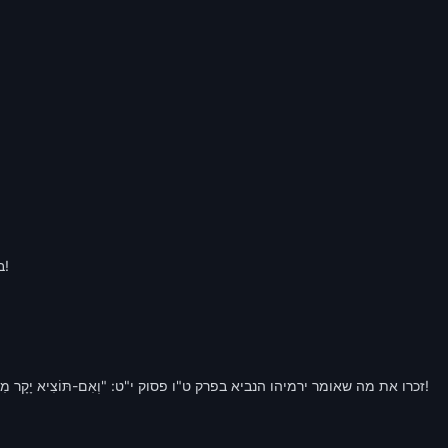


זכרו את מה שאומר ירמיהו הנביא בפרק ט"ו פסוק י"ט: "וְאִם-תּוֹצִיא יָקָר מִזּ
