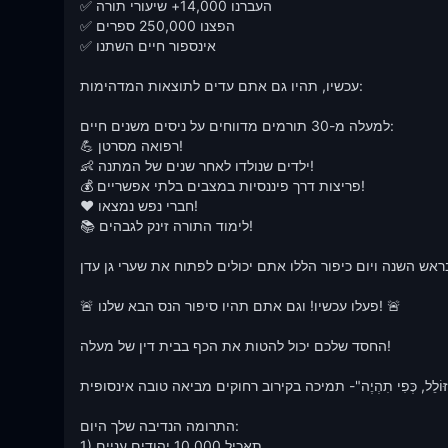
✅ העברנו 14,000+ שיעורי תורה

✅ הפצנו 250,000 ספרים 

✅ אינספור חיים השתנו

עכשיו, תהיו גם אתם עדים לתוצאות המדהימות:

למעלה מ-30 תורמים מדווחים על ניסים משנים חיים:

💪 רפואה מסרטן!

👶 ילדים שנולדו לאחר שנים של המתנה!

💰 פריצות דרך פיננסיות במצבים בלתי אפשריים!

❤️ חברי נפש נמצאו!

📚 לימוד התורה זינק לגבהים!

בראש השנה ויום כיפור הללו אתם יכולים לפתוח את שערי גן עדן!
🚨 פעלו עכשיו! וגם אתם תהיו סיפור הנס הבא שלנו! 🚨

החסד שלכם יכול להטות את הכף בבית דין של מעלה!

וֹלֵל, כְּפִי תִהְיֶה"- תמיכה בקירוב רחוקים מביאה טובה אינסופית!
התרומה הנדיבה שלך היום:

1) תאכיל 10,000 יהודים עניים
