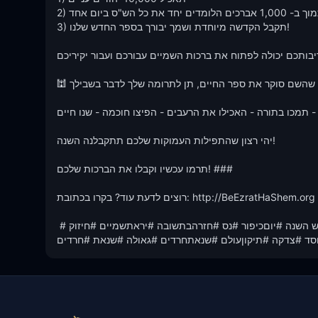
2) תתמוך ב- 1,000 אברכים הלומדים יחד את כל הש"ס ביום אחד

3) תקבל הקדשה מיוחדת ושמך יבורך בספר החדש שלנו!

יבותכם יכולה לפתוח את ברכות השמיים עבורכם ועבור יקיריכם.
🕍 בזמן שהשם סוקר את ספר החיים, תן לתרומה שלך לדבר בשבילך! 🕍

 - תמכו בתורה - האכילו את הרעבים - הפיצו חוכמה - שנו חיים!
יהי רצון שהתפילות העמוקות שלכם תתקבלנה השנה!

תרמו עכשיו וקבלו את הברכות שלכם! ###

רוצים לדעת עוד? בקרו בכתובת: http://BeEzratHaShem.org

 #תורה #יהדות #הרבירוןראובן #יהודים #אלוקים #קירוב #מוטיבציה #ראש השנה #יוםכיפור #נס #חזרהבתשובה #יראתשמיים #חיזוק 
ד #צדקה #תיקוןעולם #שנאתחרדים #גאולה #שנאת #חרדים