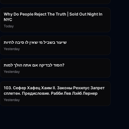
3:09:15
Why Do People Reject The Truth | Sold Out Night In
NYC
Today
15:56
שיעור בשביל מי שאין לו סיבה לחיות
Yesterday
30:38
הסוד לבדיקה אם אתה הולך למות?
Yesterday
43:26
103. Сефер Хафец Хаим II. Законы Рехилус Запрет
сплетен. Предисловие. Рабби Лев Лэйб Лернер
Yesterday