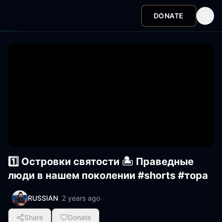
DONATE
1️⃣ Островки святости 🏝️ Праведные
люди в нашем поколении #shorts #тора
RUSSIAN
2 years ago
Share
Donate