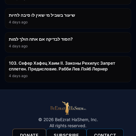
15:56
שיעור בשביל מי שאין לו סיבה לחיות
4 days ago
30:38
הסוד לבדיקה אם אתה הולך למות?
4 days ago
43:26
103. Сефер Хафец Хаим II. Законы Рехилус Запрет
сплетен. Предисловие. Рабби Лев Лэйб Лернер
4 days ago
©
2026
BeEzrat HaShem, Inc.
All rights reserved.
DONATE
SUBSCRIBE
CONTACT