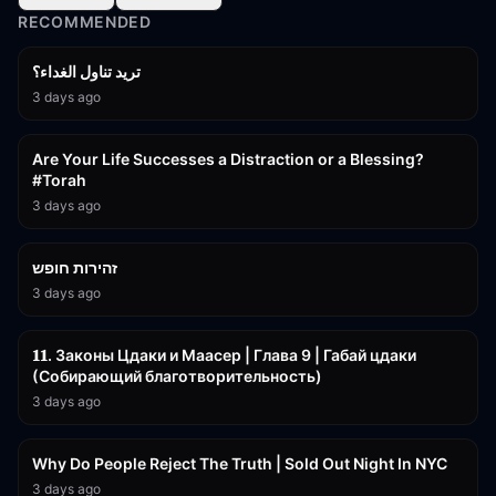
RECOMMENDED
تريد تناول الغداء؟
3 days ago
15:01
Are Your Life Successes a Distraction or a Blessing?
#Torah
3 days ago
42:59
זהירות חופש
3 days ago
45:55
𝟏𝟏. Законы Цдаки и Маасер | Глава 9 | Габай цдаки
(Собирающий благотворительность)
3 days ago
3:09:15
Why Do People Reject The Truth | Sold Out Night In NYC
3 days ago