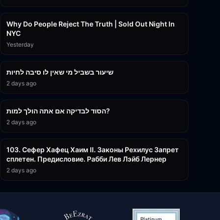
3:09:15
Why Do People Reject The Truth | Sold Out Night In
NYC
Yesterday
15:56
שיעור בשביל מי שאין לו סיבה לחיות
2 days ago
30:38
הסוד לבדיקה אם אתה הולך למות?
2 days ago
43:26
103. Сефер Хафец Хаим II. Законы Рехилус Запрет
сплетен. Предисловие. Рабби Лев Лэйб Лернер
2 days ago