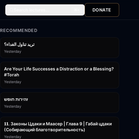
Search lectures...
DONATE
⌘
K
RECOMMENDED
تريد تناول الغداء؟
Yesterday
15:01
Are Your Life Successes a Distraction or a Blessing?
#Torah
Yesterday
42:59
זהירות חופש
Yesterday
45:55
𝟏𝟏. Законы Цдаки и Маасер | Глава 9 | Габай цдаки
(Собирающий благотворительность)
Yesterday