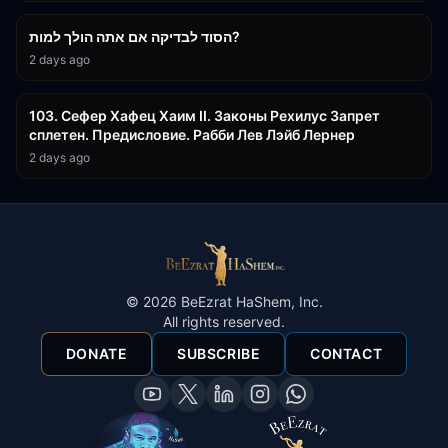
הסוד לבדיקה אם אתה הולך למות?
2 days ago
43:26
103. Сефер Хафец Хаим II. Законы Рехилус Запрет
сплетен. Предисловие. Рабби Лев Лэйб Лернер
2 days ago
©
2026
BeEzrat HaShem, Inc.
All rights reserved.
DONATE
SUBSCRIBE
CONTACT