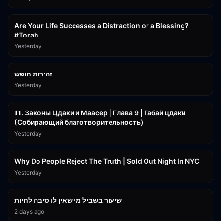
15:01
Are Your Life Successes a Distraction or a Blessing?
#Torah
Yesterday
42:59
זהירות חופש
Yesterday
45:55
𝟏𝟏. Законы Цдаки и Маасер | Глава 9 | Габай цдаки
(Собирающий благотворительность)
Yesterday
3:09:15
Why Do People Reject The Truth | Sold Out Night In NYC
Yesterday
15:56
שיעור בשביל מי שאין לו סיבה לחיות
2 days ago
30:38