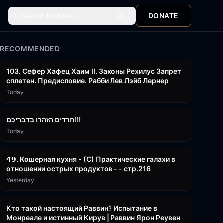
Search lectures...
DONATE
⌘
K
RECOMMENDED
43:26
103. Сефер Хафец Хаим II. Законы Рехилус Запрет
сплетен. Предисловие. Рабби Лев Лэйб Лернер
Today
1:39:55
חרדים הזהרו בדבריכם!!!
Today
32:50
𝟰𝟵. Кошерная кухня - (С) Практические галахи в
отношении острых продуктов - - стр.216
Yesterday
11:21
Кто такой настоящий Раввин? Испытание в
Монреале и истинный Кирув | Раввин Ярон Реувен