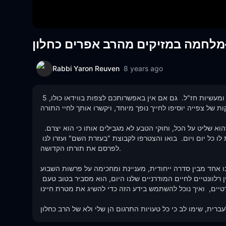
Rabbi Yaron Reuven
8 years ago
צפו בסרטון הווידיאו המכיל מסרים וסיפורים מעניינים, מהתורה, מהגמרא ומעשיות חז"ל.  גם אם אין באפשרותכם לצפות בווידאו כולו, 5 
קות של צפייה יוסיפו לחייך נופך מיוחד, ויקשרו אותך לחיי התורה.
בנוסף להבאת הגאולה לעם ישראל, מאז מהעבדות במצרים, ה"הראה שהוא שליט על הכל, וחוקי הטבע לא מגבילים אותו כי הוא יצרם.  
הקדוש ברוך הוא מעל לכל דבר, ואנחנו חייבים לחשוב ולזכור את זה ולהודות לו כל יום ויום.  בואו והצטרפו לקבוצת "בעזרת השם" ועזרו לנו 
לפרסם את תורתו הקדושה.  

נו אחד מבין סדרה ייחודית, מעניינת ומחכימה על פרשות השבוע.
מטרתו של הרב כחלון היא להראות שהלקחים מן התורה ומהפרשה עדיין רלוונטיים לחיים המודרניים שלנו היום, הוא מסביר בטוב טעם 
ים,  ואיך נוכל להשתמש בידע הזה כדי להשיג את מטרת חיינו. 
ית, שימו לב כי כל טעויות התרגום הן שלי ולא של הרב כחלון