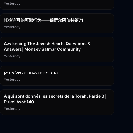
Yesterday
2:36:57
托拉许可的可鄙行为——穆萨尔阿伯特篇71
Yesterday
3:00:41
Awakening The Jewish Hearts Questions &
Answers| Monsey Satmar Community
Yesterday
1:06:01
ההזדמנות האחרונה של איראן
Yesterday
3:08:33
À qui sont donnés les secrets de la Torah, Partie 3 |
Pirkei Avot 140
Yesterday