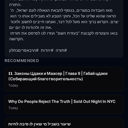
התורה.

מאז העבדות במצרים, בנוסף להבאת הגאולה לעם ישראל,  ה' 
הראה שהוא שליט על הכל, וחוקי הטבע לא מגבילים אותו כי הוא 
יצרם. הקדוש ברוך הוא מעל לכל דבר, ואנחנו חייבים לחשוב ולזכור 
את זה ולהודות לו יום יום. 

בואו והצטרפו לקבוצת "בעזרת השם" ועזרו לנו לפרסם את תורתו 
הקדושה.

תורה  #יהדות  #הרבאפריםכחלון#
RECOMMENDED
45:55
𝟏𝟏. Законы Цдаки и Маасер | Глава 9 | Габай цдаки
(Собирающий благотворительность)
Today
3:09:15
Why Do People Reject The Truth | Sold Out Night In NYC
Today
15:56
שיעור בשביל מי שאין לו סיבה לחיות