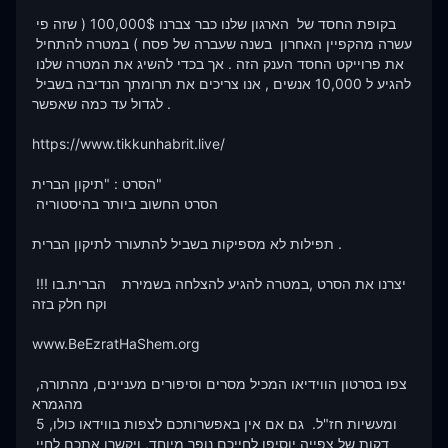
בקופת החסד של  הארגון שלנו כבר צברנו 100,000$ ( שזה פי 
עשרה מהקפיין האחרון  בשנה שעברה של פסח ) במטרה להתחיל 
את פרוייקט החסד הענק הזה . אך בכדי להשיג את המטרה שלנו 
להגיע ל 10,000 אנשים , אנו צריכים את תרומתך הנדיבה בשביל 
לגדול עד כמה שאפשר .

https://www.tikkunhabrit.live/

הסרט : "תיקון הברית"

 הסרט החשוב ביותר בהיסטוריה  

תפילות לא מספיקות בשביל להתעורר לתיקון הברית .

 !!!יצרנו את הסרט ,במטרה להגיע להצלחה בשמירת    הברית.בו 
וקח חלק בזה 

www.BeEzratHaShem.org

צפו בסרטון הווידיאו המכיל מסרים וסיפורים מעניינים, מהתורה, 
מהגמרא 

ומעשיות חז"ל.  גם אם אין באפשרותכם לצפות בווידאו כולו, 5 
דקות של צפייה יוסיפו לחייכם נופך מיוחד, ויקשרו אתכם לחיי 