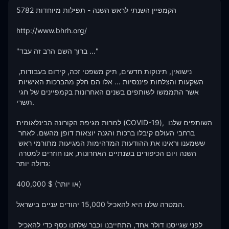
5782 הקמפיין השנתי לראש השנה - תפילות מיוחדות

http://www.bhrh.org/

"ברוך השם הרב זה עבד ..."

נישואין, תינוקות חדשים, תיק משפטי זכה, קידום בעבודות, 
השקעות והצלחות פיננסיות ... אלו הם חלק מהברכות האישיות 
אשר התממשו לשותפים בשנים האחרונות בקמפיינים של חגי 
תשרי.

למרות מגיפת הקורונה הבינלאומית (COVID-19), השותפים שלנו 
ברחבי העולם קיבלו ברכות והגנה יוצאות דופן מהשם. לאחר 
ששמענו וראינו את ההודעות המדהימות המגיעות מתורמי ראש 
השנה ויום הכיפורים בשנתיים האחרונות, אנו חוזרים למטרה 
גדולה יותר:

400,000 $ (או יותר)

המטרה שלנו היא להאכיל 15,000 יהודים עניים בישראל.

לפני שגייסנו דולר אחד, התחייבנו וכבר שלחנו כסף כדי להאכיל 