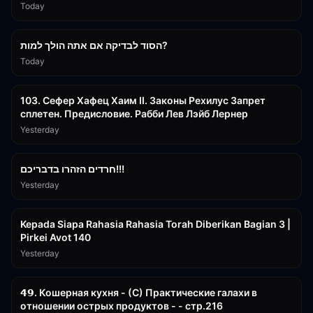
Today
30:38
הסוד לבדיקה אם אתה הולך למות?
Today
43:26
103. Сефер Хафец Хаим II. Законы Рехилус Запрет
сплетен. Предисловие. Рабби Лев Лэйб Лернер
Yesterday
1:39:55
חרדים הזהרו בדבריכם!!!
Yesterday
3:08:35
Kepada Siapa Rahasia Rahasia Torah Diberikan Bagian 3 |
Pirkei Avot 140
Yesterday
32:50
𝟰𝟵. Кошерная кухня - (С) Практические галахи в
отношении острых продуктов - - стр.216