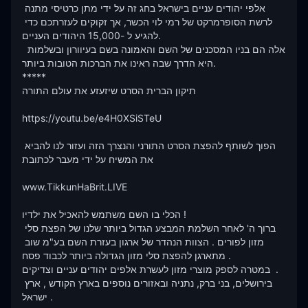
אלפי יהודים עניים בישראל בחג זה על ידי מתן כרטיסי מתנה 
לרשת הסופרמרקט של רמי לוי הכשר, אך זקוקים לעזרתכם כדי 
להגיע ל -15,000 היהודים העניים. 

 אלה הם בניו המסכנים של השם והאמונה בשם בעיוורון ובשלמות 
היא הדרך שבה ראינו את הברכות הטובות ביותר.

*****

תיקון הברית הסרט שיזעזע את עולם התורה   

https://youtu.be/e4H0XSiSTeU

הפוך לשותף להפצת הסרט התורני והנצרך הזה ועזור לנו להביא 
את המשיח על ידי מעבר לכתובת 

www.TikkunHaBrit.LIVE 

הכלי בו השם משתמש להאכיל את ילדיו ! 

ברוך ה' לאחר השלמת המבצע הגדול ביותר שלנו של הפצת סלי 
מזון לפורים . הצוות הנהדר של ארגון בעזרת השם בע"מ שוב 
מתארגן להפצת סלי מזון הגדולה ביותר לכבוד פסח . 

במטרה לספק מוצרי מזון לעשרת אלפים יהודים עניים וצדיקים  .

בירושלים, בני ברק, נתניה ובאזורים נוספים בארץ הקודש , ארץ 
ישראל .
