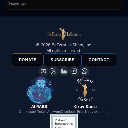
2 days ago
©
2026
BeEzrat HaShem, Inc.
All rights reserved.
DONATE
SUBSCRIBE
CONTACT
AI RABBI
Kiruv Store
Get Instant Torah Answers
Distribute Free Kiruv Materials