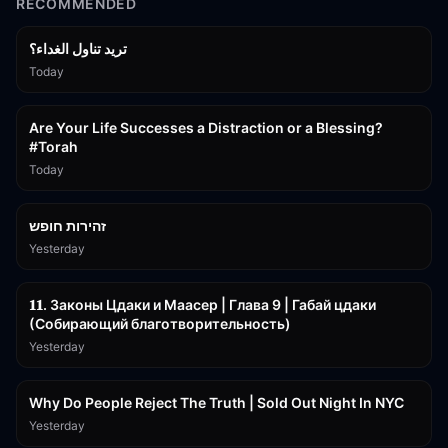
RECOMMENDED
تريد تناول الغداء؟
Today
15:01
Are Your Life Successes a Distraction or a Blessing?
#Torah
Today
42:59
זהירות חופש
Yesterday
45:55
𝟏𝟏. Законы Цдаки и Маасер | Глава 9 | Габай цдаки
(Собирающий благотворительность)
Yesterday
3:09:15
Why Do People Reject The Truth | Sold Out Night In NYC
Yesterday
15:56