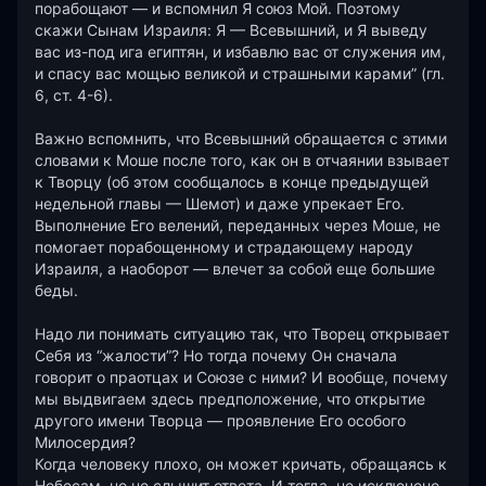
порабощают — и вспомнил Я союз Мой. Поэтому 
скажи Сынам Израиля: Я — Всевышний, и Я выведу 
вас из-под ига египтян, и избавлю вас от служения им, 
и спасу вас мощью великой и страшными карами” (гл. 
6, ст. 4-6).

Важно вспомнить, что Всевышний обращается с этими 
словами к Моше после того, как он в отчаянии взывает 
к Творцу (об этом сообщалось в конце предыдущей 
недельной главы — Шемот) и даже упрекает Его. 
Выполнение Его велений, переданных через Моше, не 
помогает порабощенному и страдающему народу 
Израиля, а наоборот — влечет за собой еще большие 
беды.

Надо ли понимать ситуацию так, что Творец открывает 
Себя из “жалости”? Но тогда почему Он сначала 
говорит о праотцах и Союзе с ними? И вообще, почему 
мы выдвигаем здесь предположение, что открытие 
другого имени Творца — проявление Его особого 
Милосердия?

Когда человеку плохо, он может кричать, обращаясь к 
Небесам, но не слышит ответа. И тогда, не исключено, 