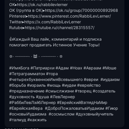
OK▸https://ok.ru/rabbilevlerner

OK (группа в ОК)▸https://ok.ru/group/70000000892968

Pinterest▸https://www.pinterest.com/RabbiLevLerner/

Twitter▸https://x.com/RabbiLevLerner

Rutube▸https://rutube.ru/channel/28315557/

👍Каждый Ваш лайк, комментарий и подписка 
помогают продвигать Истинное Учение Торы!

✡· ┈┈┈┈┈┈· · 🕍 · ·┈┈┈┈┈┈ · ✡ 

#ИмяБога #Патриархи #Адам #Ноах #Авраам #Моше 
#Тетраграмматон #тора 
#четырехбуквенноеИмяВсевышнего #евреи  #иудаизм 
#борьба #израиль #мощь #иудеи #еврейство 
#предназначение #смыслжизни #творец #создатель 
#духовность #душа #ЛевЛернер 
#РаббиЛевЛэйбЛернер #ЕврейскийВзглядНаМир 
#ЕврейскаяВера  #ДоброПожаловатьвИудаизм #Гиюр 
#основыИудаизма  #сосмыслом #духовныйучитель 
#талмуд #какжить