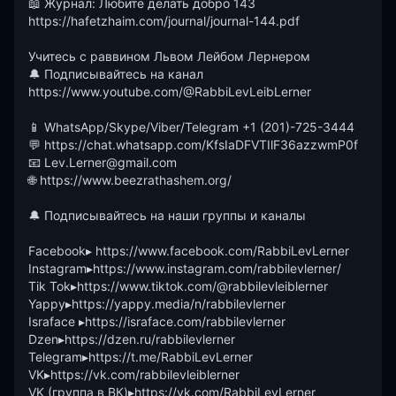
📖 Журнал: Любите делать добро 143

https://hafetzhaim.com/journal/journal-144.pdf

Учитесь с раввином Львом Лейбом Лернером

🔔 Подписывайтесь на канал

https://www.youtube.com/@RabbiLevLeibLerner

📱 WhatsApp/Skype/Viber/Telegram +1 (201)-725-3444

💬 https://chat.whatsapp.com/KfsIaDFVTIlF36azzwmP0f

📧 Lev.Lerner@gmail.com

🌐 https://www.beezrathashem.org/

🔔 Подписывайтесь на наши группы и каналы

Facebook▸ https://www.facebook.com/RabbiLevLerner

Instagram▸https://www.instagram.com/rabbilevlerner/

Tik Tok▸https://www.tiktok.com/@rabbilevleiblerner

Yappy▸https://yappy.media/n/rabbilevlerner

Israface ▸https://israface.com/rabbilevlerner

Dzen▸https://dzen.ru/rabbilevlerner

Telegram▸https://t.me/RabbiLevLerner

VK▸https://vk.com/rabbilevleiblerner

VK (группа в ВК)▸https://vk.com/RabbiLevLerner 
