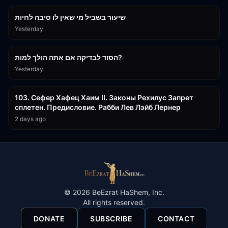
שיעור בשביל מי שאין לו סיבה לחיות
Yesterday
30:38
הסוד לבדיקה אם אתה הולך למות?
Yesterday
43:26
103. Сефер Хафец Хаим II. Законы Рехилус Запрет
сплетен. Предисловие. Рабби Лев Лэйб Лернер
2 days ago
©
2026
BeEzrat HaShem, Inc.
All rights reserved.
DONATE
SUBSCRIBE
CONTACT