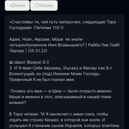
Share
Donate
«Счастливы те, чей путь непорочен, следующие Торе 
Господней» (Теѓилим 119:1).

Адам, Ноах, Авраам, Моше  не знали 
четырехбуквенное Имя Всевышнего? | Рабби Лев Лэйб 
Лернер | (25.01.23)

📖 Шмот (Ваэра) 6:3

3. И Я явил Себя Аврааму, Ицхаку и Яакову как Б-г 
Всемогущий, но (под) Именем Моим Господь-
Превечный Я не был познан ими. 

 Почему это имя — а-Шем — было открыто именно 
Моше и именно в этот, описываемый в нашей главе 
момент?

В Торе читаем: “И Я заключил с ними союз, чтобы 
отдать им страну Кенаан, в которой они жили. И 
услышал Я стенание сынов Израиля, которых египтяне 