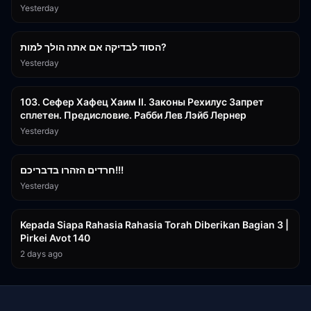
Yesterday
30:38
הסוד לבדיקה אם אתה הולך למות?
Yesterday
43:26
103. Сефер Хафец Хаим II. Законы Рехилус Запрет
сплетен. Предисловие. Рабби Лев Лэйб Лернер
Yesterday
1:39:55
חרדים הזהרו בדבריכם!!!
Yesterday
3:08:35
Kepada Siapa Rahasia Rahasia Torah Diberikan Bagian 3 |
Pirkei Avot 140
2 days ago