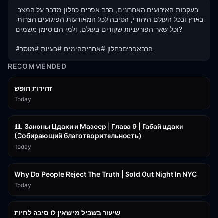
בעקבות האירועים האחרונים, הרב אפרים כחלון מדבר על המצב 
בארץ ובכל העולם היהודי, הסיבה לכל המאורעות הפיגועים הצרות 
וכל שאר הפורעניות שקורים בעולם, ולמי הם סימן משמים?

#הרבאפריםכחלון #אחריתהימים #בעיות #מוסר
RECOMMENDED
42:59
זהירות חופש
Today
45:55
𝟏𝟏. Законы Цдаки и Маасер | Глава 9 | Габай цдаки
(Собирающий благотворительность)
Today
3:09:15
Why Do People Reject The Truth | Sold Out Night In NYC
Today
15:56
שיעור בשביל מי שאין לו סיבה לחיות