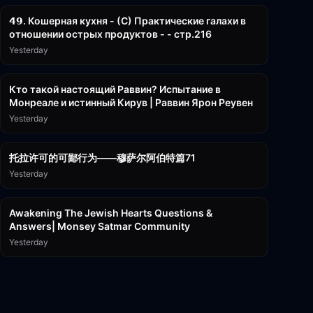
𝟰𝟵. Кошерная кухня - (С) Практические галахи в
отношении острых продуктов - - стр.216
Yesterday
11:21
Кто такой настоящий Раввин? Испытание в
Монреале и истинный Кирув | Раввин Ярон Реувен
Yesterday
2:36:57
托拉许可的可鄙行为——穆萨尔阿伯特篇71
Yesterday
3:00:41
Awakening The Jewish Hearts Questions &
Answers| Monsey Satmar Community
Yesterday