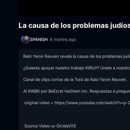
La causa de los problemas judíos
SPANISH
8 months ago
Rabí Yaron Reuven revela la causa de los problemas judío
¿Quieres apoyar nuestro trabajo KIRUV? Únete a nosotros
Canal de clips cortos de la Torá de Rabí Yaron Reuven. 

AI RABBI por BeEzrat HaShem Inc. Respuestas a preguntas
 original video = https://www.youtube.com/watch?v=p-GxVasVi1E 

 Source Video=p-GxVasVi1E