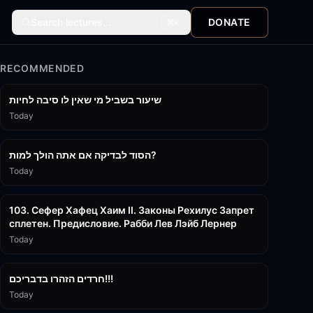
Search lectures...
DONATE
⌘
K
RECOMMENDED
15:56
שיעור בשביל מי שאין לו סיבה לחיות
Today
30:38
הסוד לבדיקה אם אתה הולך למות?
Today
43:26
103. Сефер Хафец Хаим II. Законы Рехилус Запрет
сплетен. Предисловие. Рабби Лев Лэйб Лернер
Today
1:39:55
חרדים הזהרו בדבריכם!!!
Today
32:50