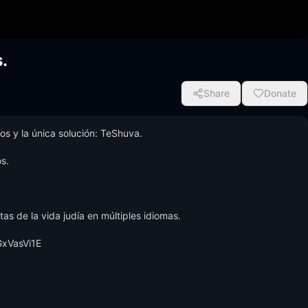
.
Share
Donate
s y la única solución: TeShuva. 

.

 de la vida judía en múltiples idiomas. 
